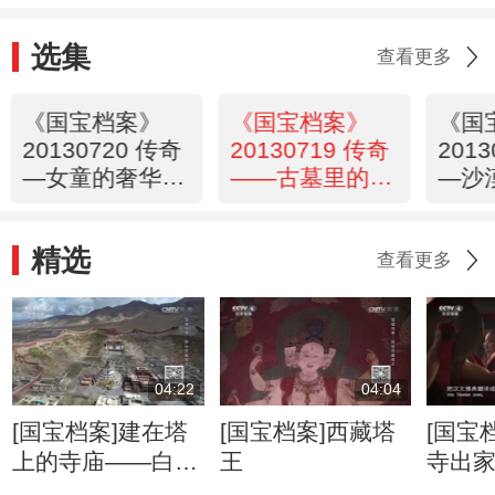
选集
查看更多
《国宝档案》
《国宝档案》
《国
20130720 传奇
20130719 传奇
201
—女童的奢华陪
——古墓里的旷
—沙
葬
世绝恋
公主
精选
查看更多
04:22
04:04
[国宝档案]建在塔
[国宝档案]西藏塔
[国宝
上的寺庙——白居
王
寺出
寺