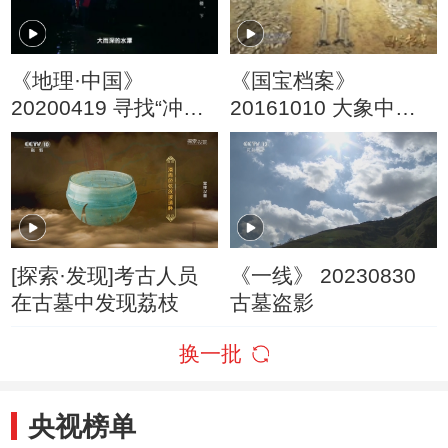
《地理·中国》
《国宝档案》
20200419 寻找“冲天
20161010 大象中原
楼” 下
——蚌龙的秘密
[探索·发现]考古人员
《一线》 20230830
在古墓中发现荔枝
古墓盗影
换一批
央视榜单