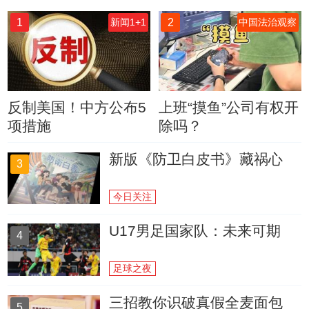
1
2
新闻1+1
中国法治观察
反制美国！中方公布5
上班“摸鱼”公司有权开
项措施
除吗？
新版《防卫白皮书》藏祸心
3
今日关注
U17男足国家队：未来可期
4
足球之夜
三招教你识破真假全麦面包
5