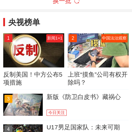
换一批
央视榜单
1
2
新闻1+1
中国法治观察
反制美国！中方公布5
上班“摸鱼”公司有权开
项措施
除吗？
新版《防卫白皮书》藏祸心
3
今日关注
U17男足国家队：未来可期
4