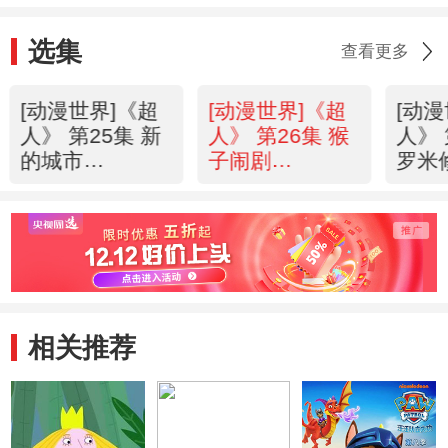
选集
查看更多
[动漫世界]《超
[动漫世界]《超
[动
人》 第25集 新
人》 第26集 猴
人》 
的城市
子闹剧
罗米
20130718
20130718
2013
相关推荐