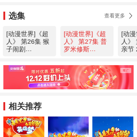
选集
查看更多
[动漫世界]《超
[动漫世界]《超
[动
人》 第26集 猴
人》 第27集 普
人》 
子闹剧
罗米修斯
亲节 
20130718
20130719
相关推荐