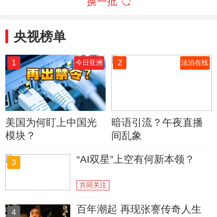
换一批
剧）
2》
央视榜单
1
2
今日亚洲
法治在线
美国为何盯上中国光
暗语引流？午夜直播
模块？
间乱象
“AI双星”上空有何新本领？
3
共同关注
百年潮起 再现张謇传奇人生
4