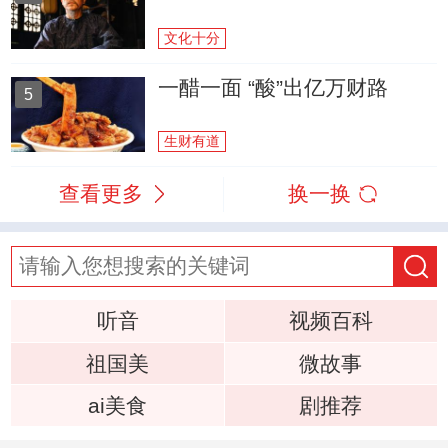
文化十分
一醋一面 “酸”出亿万财路
5
生财有道
查看更多
换一换
听音
视频百科
祖国美
微故事
ai美食
剧推荐