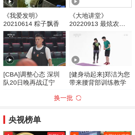
《我爱发明》
《大地讲堂》
20210614 粽子飘香
20220913 最炫农科
生
[CBA]调整心态 深圳
[健身动起来]郑洁为您
队20日晚再战辽宁
带来腰背部训练教学
换一批
央视榜单