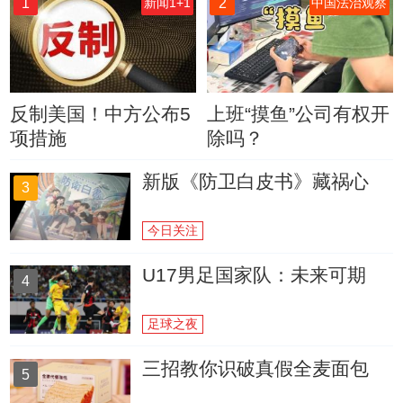
1
2
新闻1+1
中国法治观察
反制美国！中方公布5
上班“摸鱼”公司有权开
项措施
除吗？
新版《防卫白皮书》藏祸心
3
今日关注
U17男足国家队：未来可期
4
足球之夜
三招教你识破真假全麦面包
5