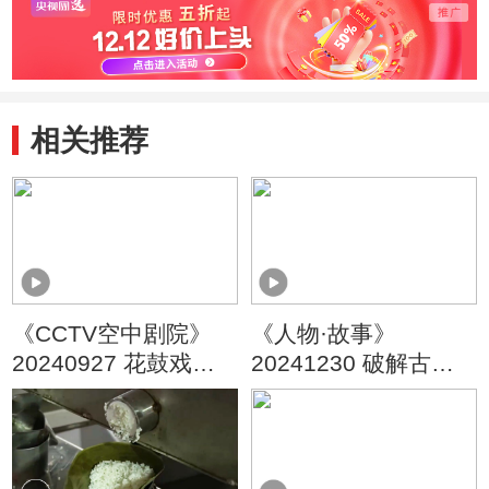
相关推荐
《CCTV空中剧院》
《人物·故事》
20240927 花鼓戏
20241230 破解古
《蔡坤山耕田》选场
籍“龙鳞”密码·张晓栋