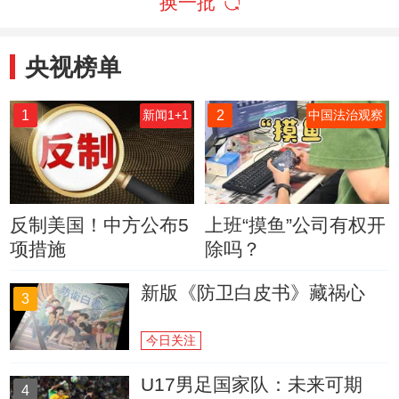
换一批
央视榜单
1
2
新闻1+1
中国法治观察
反制美国！中方公布5
上班“摸鱼”公司有权开
项措施
除吗？
新版《防卫白皮书》藏祸心
3
今日关注
U17男足国家队：未来可期
4