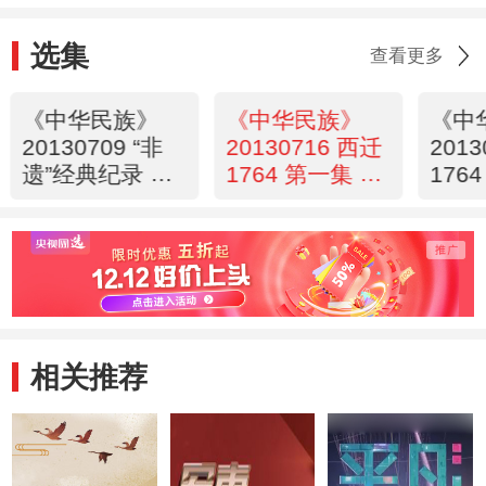
选集
查看更多
《中华民族》
《中华民族》
《中
20130709 “非
20130716 西迁
201
遗”经典纪录 雪
1764 第一集 寻
176
顿节
根问祖
迁岁
相关推荐