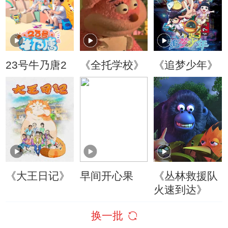
23号牛乃唐2
《全托学校》
《追梦少年》
《大王日记》
早间开心果
《丛林救援队
火速到达》
换一批