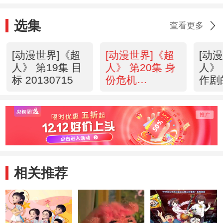
选集
查看更多
[动漫世界]《超
[动漫世界]《超
[动
人》 第19集 目
人》 第20集 身
人》 
标 20130715
份危机
作剧
20130715
2013
相关推荐