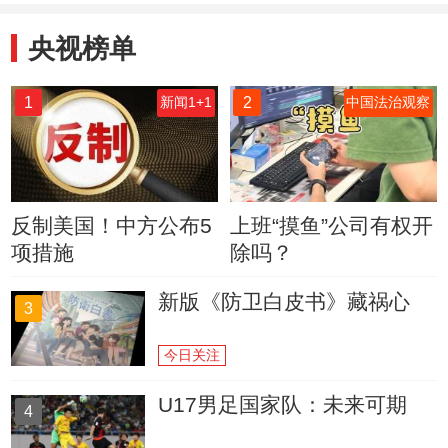
央视榜单
1
2
新闻1+1
中国法治观察
反制美国！中方公布5
上班“摸鱼”公司有权开
项措施
除吗？
新版《防卫白皮书》藏祸心
3
今日关注
U17男足国家队：未来可期
4