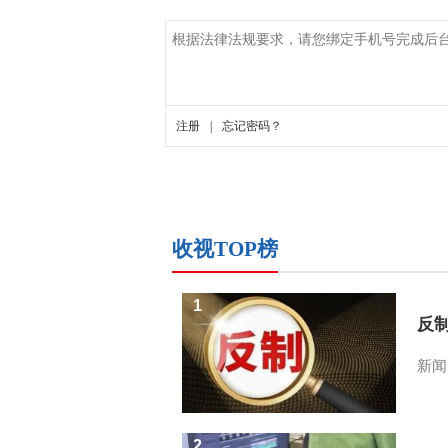
收视TOP榜
1
反
新闻
2