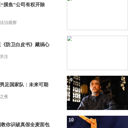
班“摸鱼”公司有权开除
？
法治观察
8
版《防卫白皮书》藏祸心
关注
9
7男足国家队：未来可期
之夜
10
招教你识破真假全麦面包