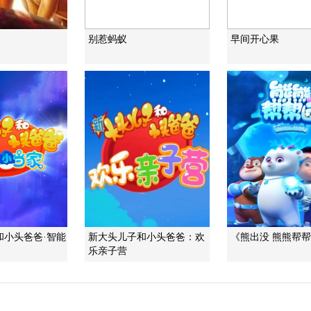
别惹蚂蚁
早间开心果
和小头爸爸·智能
新大头儿子和小头爸爸：欢
《熊出没 熊熊帮
乐亲子营