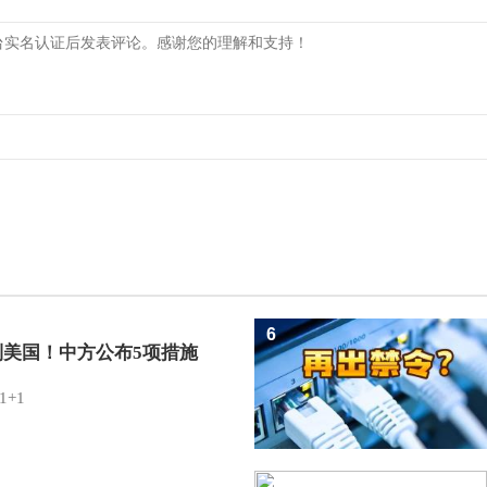
6
制美国！中方公布5项措施
1+1
7