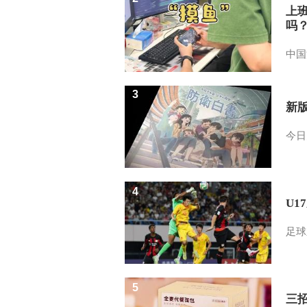
上
吗
中国
3
新
今日
4
U1
足球
5
三