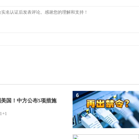
6
制美国！中方公布5项措施
1+1
7