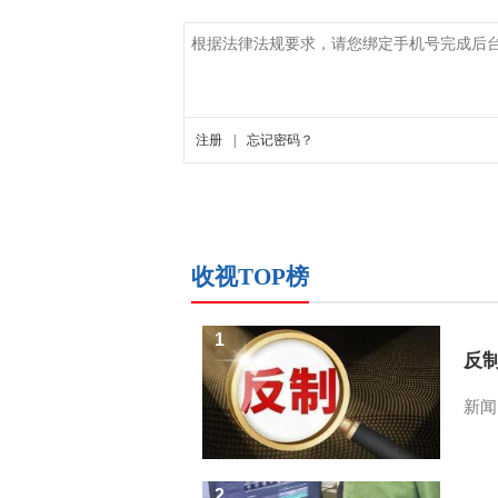
收视TOP榜
1
反
新闻
2