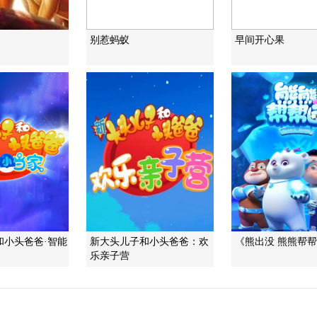
别惹蚂蚁
早间开心果
和小头爸爸·智能
新大头儿子和小头爸爸：欢
《熊出没 熊熊帮
乐亲子营