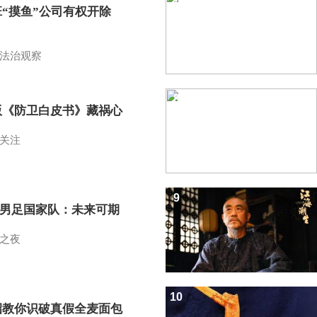
班“摸鱼”公司有权开除
？
法治观察
8
版《防卫白皮书》藏祸心
关注
9
7男足国家队：未来可期
之夜
10
招教你识破真假全麦面包