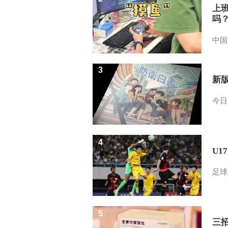
上
吗
中国
3
新
今日
4
U1
足球
5
三