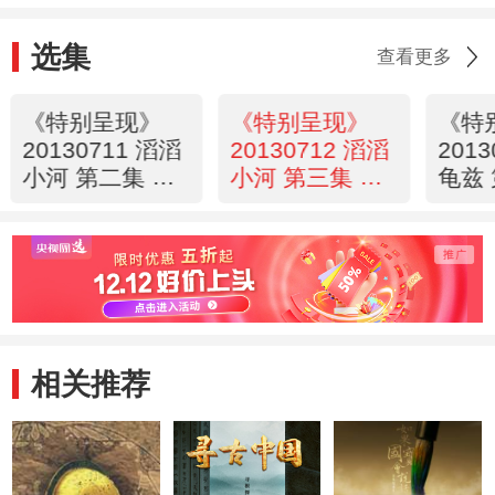
选集
查看更多
《特别呈现》
《特别呈现》
《特
20130711 滔滔
20130712 滔滔
201
小河 第二集 红
小河 第三集 小
龟兹
色的死亡殿堂
河人传奇
相关推荐