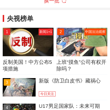
换一批
央视榜单
1
2
新闻1+1
中国法治观察
反制美国！中方公布5
上班“摸鱼”公司有权开
项措施
除吗？
新版《防卫白皮书》藏祸心
3
今日关注
U17男足国家队：未来可期
4