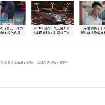
课]传言三：弹力
[2021中国汽车风云盛典]广
《亲爱的孩子们
脉血栓的利器...
汽丰田赛那获得“最佳工艺...
帮助穆枫隐瞒真相 