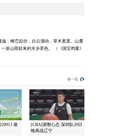
典》
2013-07-09 23:02:00
《国宝档案》 20130708
纸墨遗珍——金陵本《本
草纲目》
逶迤，峰峦起伏，白云涌动，草木葱茏。山麓
一派山雨欲来的水乡景色。 （《国宝档案》
2013-07-08 20:24:01
《国宝档案》 20130706
清代文人诗画扇面
换一组
2013-07-06 20:54:15
《国宝档案》 20130705
小品雅趣——明《携杖观
画图》扇面
2013-07-05 19:36:08
20913 最
[CBA]调整心态 深圳队20日
《国宝档案》 20130704
晚再战辽宁
小品雅趣——清《碧桃