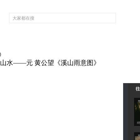
频道大全
栏目大全
片库
4K专区
听
育
电影
国防军事
电视剧
纪录
科教
戏曲
社会与法
少
)
 古墨山水——元 黄公望《溪山雨意图》
往