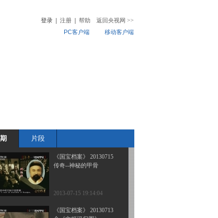
传奇—沙漠里的小河公主
登录
|
注册
|
帮助
返回央视网
>>
PC客户端
移动客户端
2013-07-18 19:54:05
《国宝档案》 20130717
音
热榜
传奇--宝鼎争夺战
微视频
儿
音乐
体育赛事
农业农村
2013-07-17 19:50:09
《国宝档案》 20130716
传奇——清 翠玉白菜
期
片段
2013-07-16 20:04:03
《国宝档案》 20130715
传奇--神秘的甲骨
2013-07-15 19:14:04
《国宝档案》 20130713