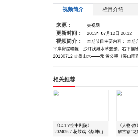
视频简介
栏目介绍
来源：
央视网
更新时间：
2013年07月12日 20:12
视频简介：
本期节目主要内容： 本
平岸房屋幢幢，沙汀浅滩水草簇簇。右下描
20130712 古墨山水——元 黄公望《溪山
相关推荐
《CCTV空中剧院》
《人物·故事》
20240927 花鼓戏《蔡坤山...
解古籍“龙