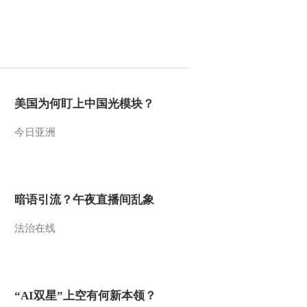
2013-06-29 20:53:00
《国宝档案》 20130628
山西长治窑——绞化妆土
玉壶春瓶
2013-06-28 20:57:04
美国为何盯上中国光模块？
《国宝档案》 20130627
今日亚洲
山西长治窑——红绿彩瓷
器
2013-06-27 20:15:13
暗语引流？午夜直播间乱象
《国宝档案》 20130626
山西介休窑——琉璃鸱吻
法治在线
2013-06-26 20:56:59
《国宝档案》 20130625
山西介休窑——白釉褐花
“AI双星”上空有何新本领？
瓜棱罐