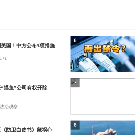
6
制美国！中方公布5项措施
1+1
7
班“摸鱼”公司有权开除
？
法治观察
8
版《防卫白皮书》藏祸心