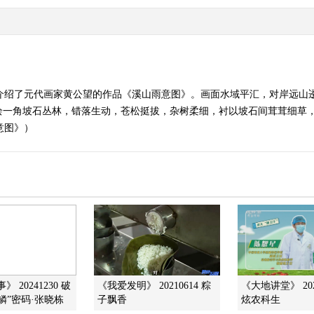
期介绍了元代画家黄公望的作品《溪山雨意图》。画面水域平汇，对岸远山
绘一角坡石丛林，错落生动，苍松挺拔，杂树柔细，衬以坡石间茸茸细草，
雨意图》）
 20241230 破
《我爱发明》 20210614 粽
《大地讲堂》 202
鳞”密码·张晓栋
子飘香
炫农科生