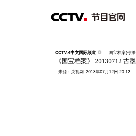
首页
直播
节目单
综合
新闻
财经
综艺
中文国际
体
CCTV-4中文国际频道
国宝档案(停播
《国宝档案》 20130712
来源：
央视网
2013年07月12日 20:12