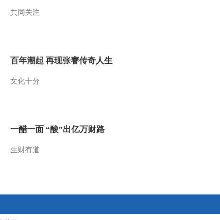
共同关注
2013-06-25 20:39:04
《国宝档案》 20130624
山西介休窑——乾隆御题
瓷枕
百年潮起 再现张謇传奇人生
2013-06-24 21:33:21
文化十分
《国宝档案》 20130622
荆州寻珍——熊家冢车马
坑
2013-06-22 19:52:20
一醋一面 “酸”出亿万财路
《国宝档案》 20130621
荆州寻珍——宋代关公塑
生财有道
像
2013-06-21 20:52:20
《国宝档案》 20130620
荆州寻珍——告地书