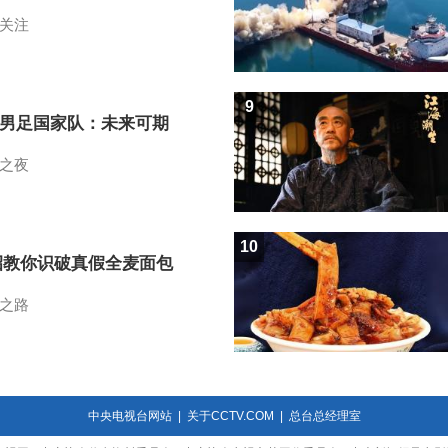
关注
9
7男足国家队：未来可期
之夜
10
招教你识破真假全麦面包
之路
中央电视台网站
|
关于CCTV.COM
|
总台总经理室