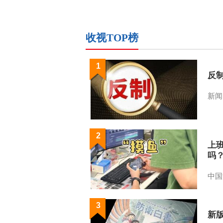
收视TOP榜
1
反
新闻
2
上
吗
中国
3
新