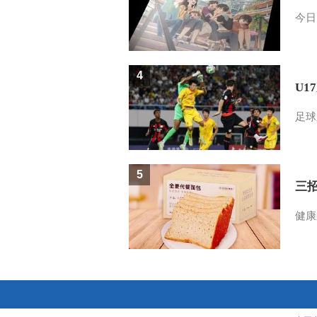
今日
4
U1
足球
5
三
健康