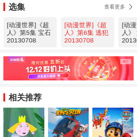
选集
查看更多
[动漫世界]《超
[动漫世界]《超
[动
人》第5集 宝石
人》第6集 逃犯
人》
20130708
20130708
2013
相关推荐