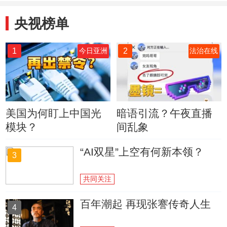
央视榜单
1
2
今日亚洲
法治在线
美国为何盯上中国光
暗语引流？午夜直播
模块？
间乱象
“AI双星”上空有何新本领？
3
共同关注
百年潮起 再现张謇传奇人生
4