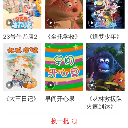
23号牛乃唐2
《全托学校》
《追梦少年》
《大王日记》
早间开心果
《丛林救援队
火速到达》
换一批