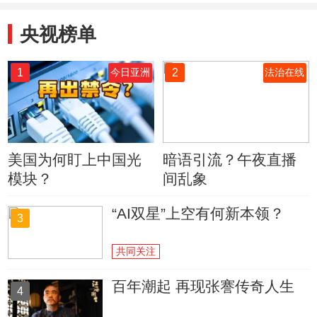
央视榜单
1
2
今日亚洲
法治在线
美国为何盯上中国光
暗语引流？午夜直播
模块？
间乱象
“AI双星”上空有何新本领？
3
共同关注
百年潮起 再现张謇传奇人生
4