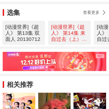
选集
查看更多
[动漫世界]《超
[动漫世界]《超
[动
人》 第13集 双
人》 第14集 来
人》 
面人 20130712
自过去（上）
自过
20130712
2013
相关推荐