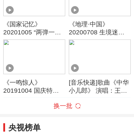
《国家记忆》
《地理·中国》
20201005 “两弹一
20200708 生境迷踪·
星”元勋钱三强 报效祖
密林虎迹
国
《一鸣惊人》
[音乐快递]歌曲《中华
20191004 国庆特辑
小儿郎》 演唱：王奥
（四）
冬
换一批
央视榜单