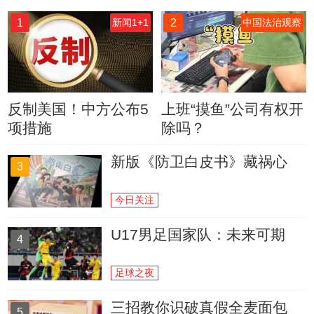
1
2
新闻1+1
中国法治观察
反制美国！中方公布5
上班“摸鱼”公司有权开
项措施
除吗？
新版《防卫白皮书》藏祸心
3
今日关注
U17男足国家队：未来可期
4
足球之夜
三招教你识破真假全麦面包
5