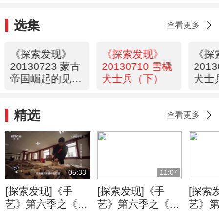
选集
查看更多
《探索发现》
《探索发现》
《探
20130723 蒙古
20130710 雪橇
201
帝国崛起的见证
犬士兵（下）
犬士
（上）
精选
查看更多
05:33
11:07
[探索发现]《手
[探索发现]《手
[探索
艺》第六季之《万
艺》第六季之《姑
艺》
工花轿》：朱金漆
苏铜艺》 失蜡法
苏铜艺