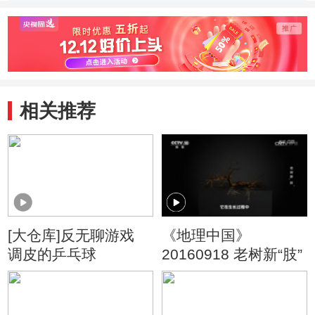
木雕的制作环节
塑模的过程
如何
后的
相关推荐
[大仓库]反无聊游戏
《地理中国》
调皮的乒乓球
20160918 老树新“肢”