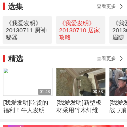
选集
查看更多
《我爱发明》
《我爱发明》
《我
20130711 厨神
20130710 居家
201
秘器
攻略
眉睫
精选
查看更多
01:48
00:38
[我爱发明]吃货的
[我爱发明]新型板
[我爱
福利！牛人发明自
材采用竹木纤维
战 刀
动甘蔗削皮机
柔韧度高可降低运
速度
输成本