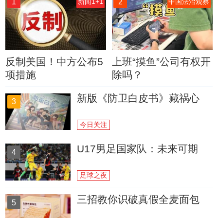
1
2
新闻1+1
中国法治观察
反制美国！中方公布5
上班“摸鱼”公司有权开
项措施
除吗？
新版《防卫白皮书》藏祸心
3
今日关注
U17男足国家队：未来可期
4
足球之夜
三招教你识破真假全麦面包
5