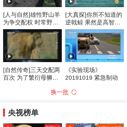
[人与自然]雄性野山羊
[大真探]你所不知道的
为争交配权 时常野外
逆戟鲸 果然是高智商
奋力大决斗
的海洋猎手！
[自然传奇]三天交配两
《实验现场》
百次 为了繁衍母狮子
20191019 紧急制动
也是拼了
换一批
央视榜单