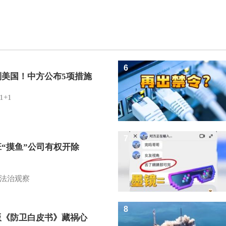
6
制美国！中方公布5项措施
1+1
7
班“摸鱼”公司有权开除
？
法治观察
8
版《防卫白皮书》藏祸心