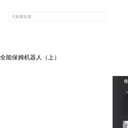
频道大全
栏目大全
片库
4K专区
听
育
电影
国防军事
电视剧
纪录
科教
戏曲
社会与法
少
 寻找全能保姆机器人（上）
往