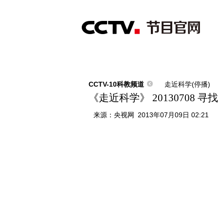
首页
直播
节目单
综合
新闻
财经
综艺
中文国际
体
CCTV-10科教频道
走近科学(停播)
《走近科学》 20130708
来源：
央视网
2013年07月09日 02:21