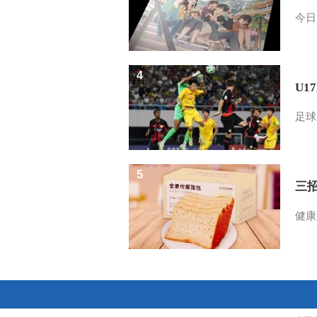
今日
4
U1
足球
5
三
健康