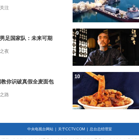
关注
9
7男足国家队：未来可期
之夜
10
招教你识破真假全麦面包
之路
中央电视台网站
|
关于CCTV.COM
|
总台总经理室