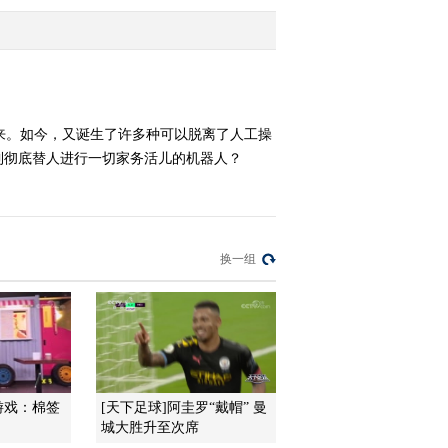
2013-07-05 22:32:32
《走近科学》 20130704
治病的神奇细胞
来。如今，又诞生了许多种可以脱离了人工操
到彻底替人进行一切家务活儿的机器人？
2013-07-04 22:22:17
《走近科学》 20130703
脑梗新术
换一组
2013-07-04 02:22:03
《走近科学》 20130702
告别车祸灾难
2013-07-02 23:34:29
游戏：棉签
[天下足球]阿圭罗“戴帽” 曼
《走近科学》 20130701
城大胜升至次席
节油的奥秘