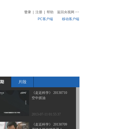
餐厨垃圾的魔法师
登录
|
注册
|
帮助
返回央视网
>>
PC客户端
移动客户端
2013-07-13 21:30:20
《走近科学》 20130712
音
热榜
环保新招之电子垃圾变身
微视频
记
儿
音乐
体育赛事
农业农村
2013-07-13 02:51:08
《走近科学》 20130711
污水澄清记
期
片段
2013-07-11 23:20:05
《走近科学》 20130710
空中抓油
2013-07-11 01:55:37
《走近科学》 20130709