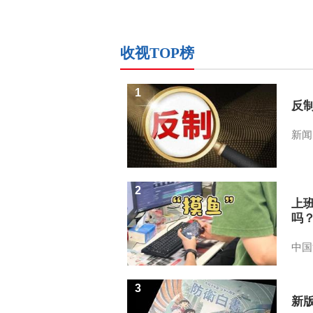
收视TOP榜
1
反
新闻
2
上
吗
中国
3
新