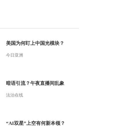
2013-06-27 22:22:11
《走近科学》 20130626
巧治糖尿病
2013-06-26 23:41:55
美国为何盯上中国光模块？
《走近科学》 20130625
今日亚洲
液体游戏
2013-06-25 23:25:40
暗语引流？午夜直播间乱象
《走近科学》 20130624
消失的摩擦力
法治在线
2013-06-25 06:04:29
《走近科学》 20130623
气泡奇遇记
“AI双星”上空有何新本领？