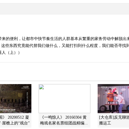
电带来的便利，让都市中快节奏生活的人群基本从繁重的家务劳动中解脱出
，这些东西究竟能代替我们做什么，又能打扫到什么程度，我们能否寻找
机器人（上））
 20200512 凝
《一鸣惊人》 20160304 黄
[大仓库]反无聊
”·屋檐上的“戏台”
梅戏名家名票组团战精编...
搬运工