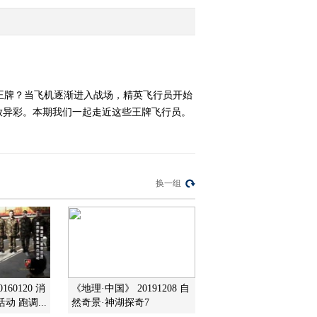
2013-07-03 03:00:08
《探索发现》 20130702
浴血一战：堑壕战-地狱
岁月
王牌？当飞机逐渐进入战场，精英飞行员开始
放异彩。本期我们一起走近这些王牌飞行员。
2013-07-02 09:09:15
《探索发现》 20130630
“飞机”岩画之谜
换一组
2013-07-01 00:06:08
《探索发现》 20130629
中华秋沙鸭
2013-06-30 01:12:43
60120 消
《地理·中国》 20191208 自
《探索发现》 20130628
 跑调...
然奇景·神湖探奇7
丧钟为谁而鸣 第七集 最