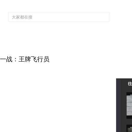
频道大全
栏目大全
片库
4K专区
听
育
电影
国防军事
电视剧
纪录
科教
戏曲
社会与法
少
 浴血一战：王牌飞行员
往