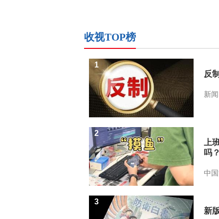
收视TOP榜
1
反
新闻
2
上
吗
中国
3
新