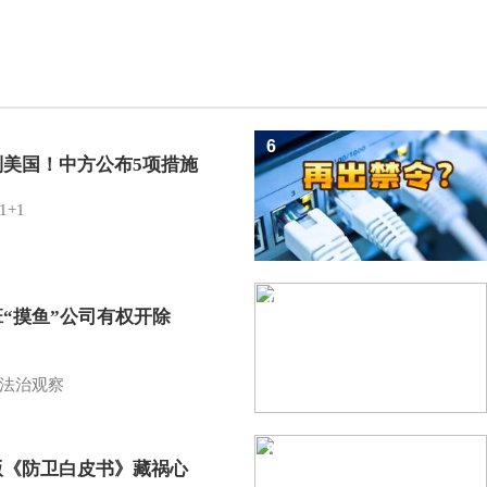
6
制美国！中方公布5项措施
1+1
7
班“摸鱼”公司有权开除
？
法治观察
8
版《防卫白皮书》藏祸心