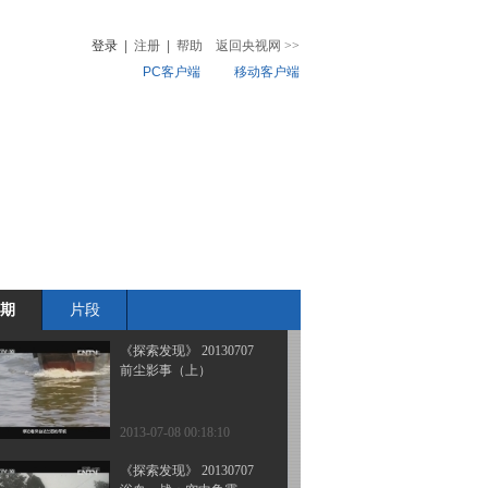
雪橇犬士兵（下）
登录
|
注册
|
帮助
返回央视网
>>
PC客户端
移动客户端
2013-07-11 02:45:06
《探索发现》 20130709
音
热榜
雪橇犬士兵（上）
微视频
儿
音乐
体育赛事
农业农村
2013-07-10 00:30:06
《探索发现》 20130708
前尘影事（下）
期
片段
2013-07-09 02:57:08
《探索发现》 20130707
前尘影事（上）
2013-07-08 00:18:10
《探索发现》 20130707