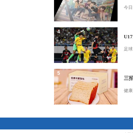
今日
4
U1
足球
5
三
健康