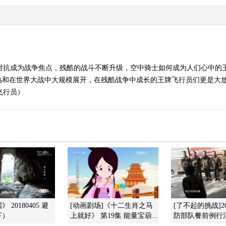
战对抗成为战争焦点，残酷的战斗不断升级，空中骑士如何成为人们心中的
熟和在世界大战中大规模展开，在残酷战争中成长的王牌飞行员们更是大
牌飞行员）
 20180405 避
[动画剧场]《十二生肖之马
[了不起的挑战]201
下）
上就好》 第19集 能量宝葫...
防部队餐前例行活动