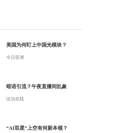
2013-06-25 06:15:23
《探索·发现》 20130623
丧钟为谁而鸣 第二集 法
庭风云
2013-06-24 01:50:30
美国为何盯上中国光模块？
《探索·发现》 20130622
今日亚洲
丧钟为谁而鸣 第一集 同
盟国的意志
2013-06-23 04:12:01
暗语引流？午夜直播间乱象
《探索·发现》 20130621
大华1935（下）
法治在线
2013-06-21 23:35:38
《探索·发现》 20130620
大华1935（上）
“AI双星”上空有何新本领？