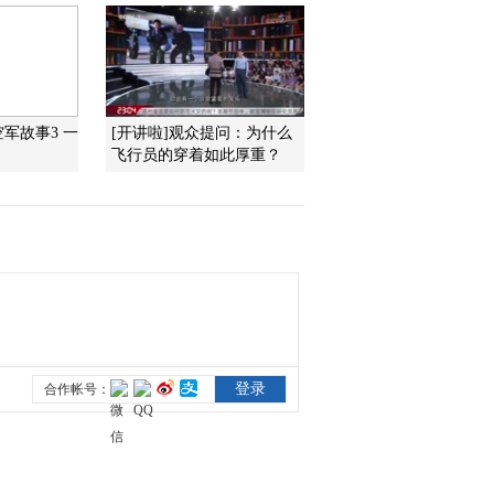
后的判决
2013-06-28 23:29:26
《探索发现》 20130627
丧钟为谁而鸣 第六集 被
告席上的东条英机
空军故事3 一
[开讲啦]观众提问：为什么
飞行员的穿着如此厚重？
2013-06-28 03:33:00
《探索-发现》 20130626
丧钟为谁而鸣 第五集 南
京大屠杀真相
2013-06-27 01:57:16
《探索·发现》 20130625
丧钟为谁而鸣 第四集 舌
战侵华元凶
2013-06-25 23:45:19
《探索-发现》 20130624
丧钟为谁而鸣 第三集 检
察官手中的王牌