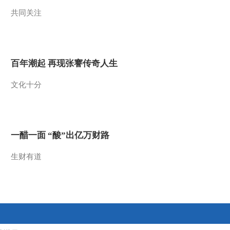
共同关注
2013-06-21 02:56:24
《探索·发现》 20130617
隐蔽战线的英杰 第三集
无声较量
百年潮起 再现张謇传奇人生
2013-06-17 13:00:18
文化十分
《探索·发现》 20130615
隐蔽战线的英杰 第二集
红色桥梁
2013-06-15 23:44:03
一醋一面 “酸”出亿万财路
《探索·发现》 20130614
隐蔽战线的英杰 第一集
生财有道
力挽狂澜
2013-06-15 02:36:22
《探索·发现》 20130609
女娲的传说