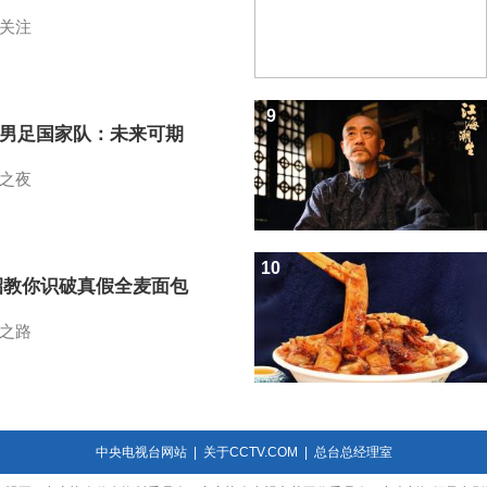
关注
9
7男足国家队：未来可期
之夜
10
招教你识破真假全麦面包
之路
中央电视台网站
|
关于CCTV.COM
|
总台总经理室