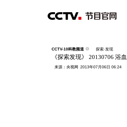
首页
直播
节目单
综合
新闻
财经
综艺
中文国际
体
CCTV-10科教频道
探索·发现
《探索发现》 20130706
来源：
央视网
2013年07月06日 06:24