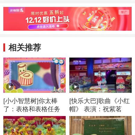
相关推荐
[小小智慧树]你太棒
[快乐大巴]歌曲《小红
了：表格和表格任务
帽》 表演：祝紫茗