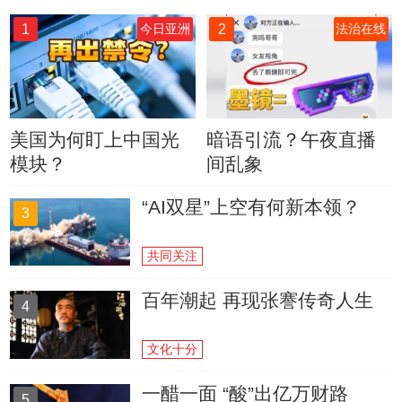
1
2
今日亚洲
法治在线
美国为何盯上中国光
暗语引流？午夜直播
模块？
间乱象
“AI双星”上空有何新本领？
3
共同关注
百年潮起 再现张謇传奇人生
4
文化十分
一醋一面 “酸”出亿万财路
5