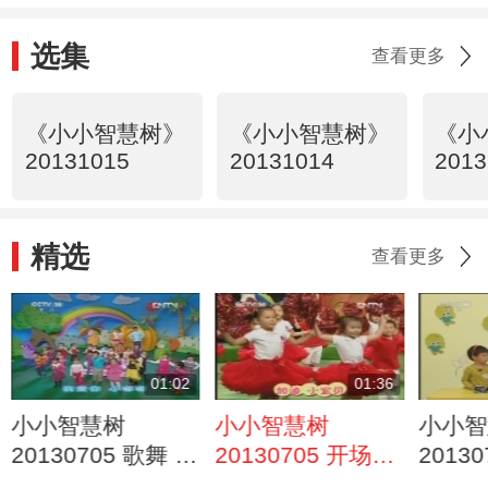
选集
查看更多
《小小智慧树》
《小小智慧树》
《小
20131015
20131014
2013
精选
查看更多
01:02
01:36
小小智慧树
小小智慧树
小小智
20130705 歌舞 我
20130705 开场歌
2013
爱你
舞 加油小宝贝
了