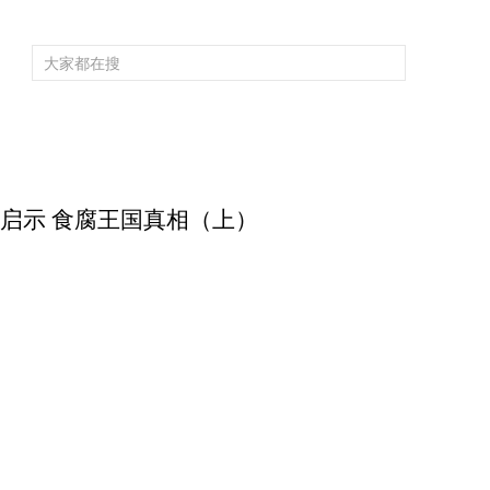
频道大全
栏目大全
片库
4K专区
听
育
电影
国防军事
电视剧
纪录
科教
戏曲
社会与法
少
 自然启示 食腐王国真相（上）