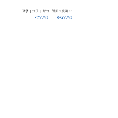
登录
|
注册
|
帮助
返回央视网
>>
PC客户端
移动客户端
音
热榜
微视频
儿
音乐
体育赛事
农业农村