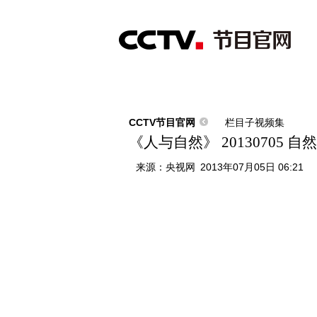
首页
直播
节目单
综合
新闻
财经
综艺
中文国际
体
CCTV节目官网
栏目子视频集
《人与自然》 20130705
来源：
央视网
2013年07月05日 06:21