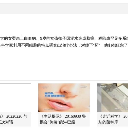
月大的女婴患上白血病、9岁的女孩扣子因溺水造成脑瘫、程陆患罕见多
学家利用不同细胞的特点研究出治疗办法，对症下“药”，他们都痊愈了。 （
 20220226 与
《生活提示》 20160930 警
《走近科学》 201
三次对话
惕会“伪装”的淋巴瘤
别的菌种库