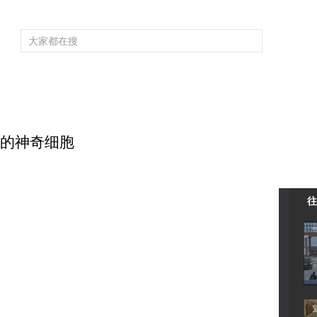
频道大全
栏目大全
片库
4K专区
听
育
电影
国防军事
电视剧
纪录
科教
戏曲
社会与法
少
治病的神奇细胞
往