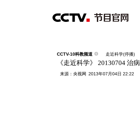
首页
直播
节目单
综合
新闻
财经
综艺
中文国际
体
CCTV-10科教频道
走近科学(停播)
《走近科学》 20130704 
来源：
央视网
2013年07月04日 22:22