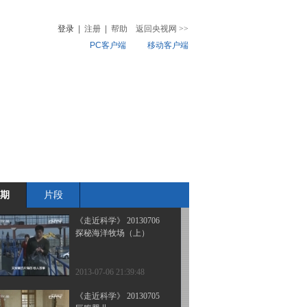
寻找全能保姆机器人
（下）
登录
|
注册
|
帮助
返回央视网
>>
PC客户端
移动客户端
2013-07-09 23:59:19
《走近科学》 20130708
音
热榜
寻找全能保姆机器人
微视频
（上）
儿
音乐
体育赛事
农业农村
2013-07-09 02:21:06
《走近科学》 20130707
探秘海洋牧场（下）
期
片段
2013-07-07 23:57:48
《走近科学》 20130706
探秘海洋牧场（上）
2013-07-06 21:39:48
《走近科学》 20130705