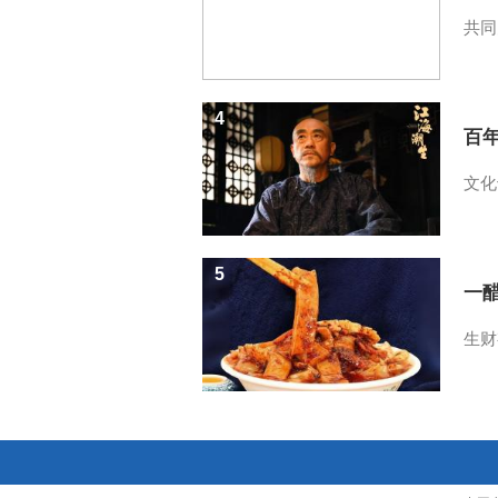
共同
4
百
文化
5
一醋
生财