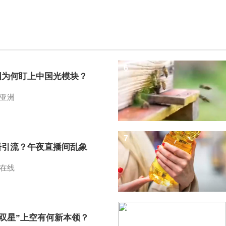
6
国为何盯上中国光模块？
亚洲
7
语引流？午夜直播间乱象
在线
8
I双星”上空有何新本领？