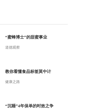
2013-06-23 22:20:08
《走近科学》 20130622
失重的火焰
2013-06-23 04:27:56
“蜜蜂博士”的甜蜜事业
《走近科学》 20130621
道德观察
太空漫游
2013-06-21 22:29:57
教你看懂食品标签莫中计
《走近科学》 20130619
深海航母（上）
健康之路
2013-06-20 00:01:06
《走近科学》 20130618
600年跨越（下）
“沉睡”4年保单的时效之争