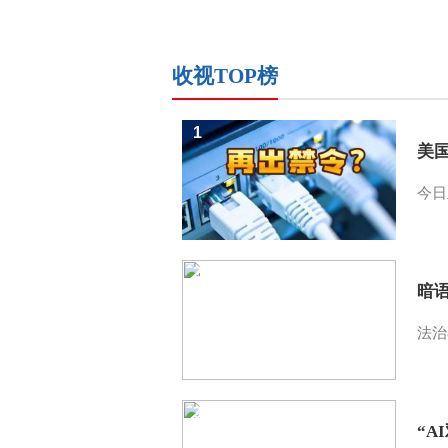
收视TOP榜
1
美
今日
2
暗
法治
3
“A