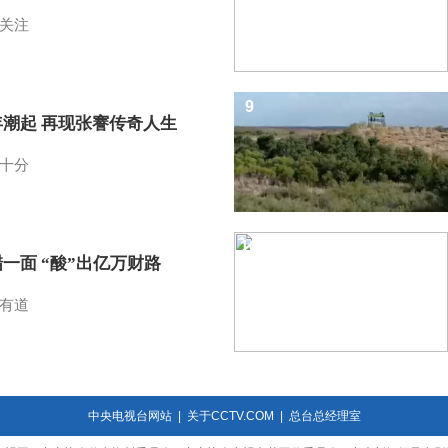
关注
9
年潮起 再现张謇传奇人生
十分
10
一面 “酸”出亿万财路
有道
中央电视台网站
|
关于CCTV.COM
|
总台总经理室