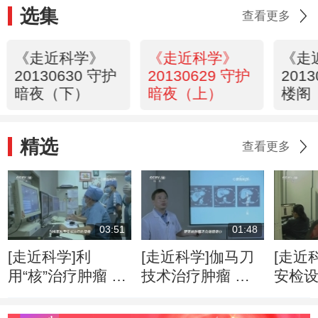
选集
查看更多
《走近科学》
《走近科学》
《走
20130630 守护
20130629 守护
201
暗夜（下）
暗夜（上）
楼阁
精选
查看更多
03:51
01:48
[走近科学]利
[走近科学]伽马刀
[走近
用“核”治疗肿瘤 是
技术治疗肿瘤 精
安检
人类医学的重要里
准摧毁病灶无痛无
赢得
程碑
感染
可