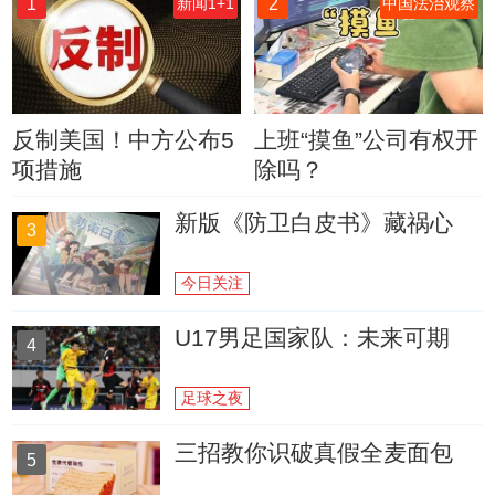
1
2
新闻1+1
中国法治观察
反制美国！中方公布5
上班“摸鱼”公司有权开
项措施
除吗？
新版《防卫白皮书》藏祸心
3
今日关注
U17男足国家队：未来可期
4
足球之夜
三招教你识破真假全麦面包
5