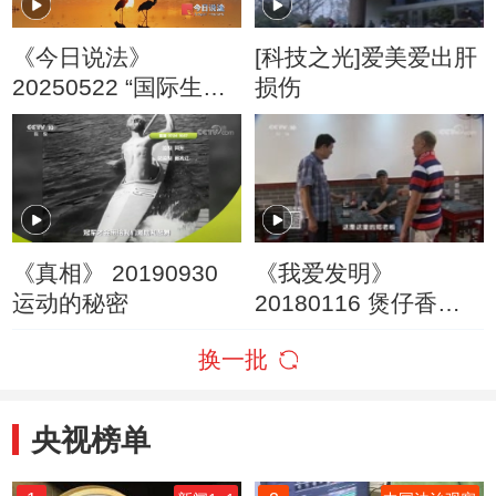
《今日说法》
[科技之光]爱美爱出肝
20250522 “国际生物
损伤
多样性日”特别策划 被
照亮的黑夜
《真相》 20190930
《我爱发明》
运动的秘密
20180116 煲仔香飘
飘
换一批
央视榜单