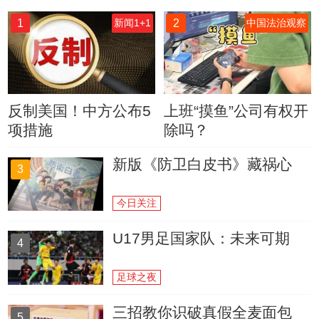
1
2
新闻1+1
中国法治观察
反制美国！中方公布5
上班“摸鱼”公司有权开
项措施
除吗？
新版《防卫白皮书》藏祸心
3
今日关注
U17男足国家队：未来可期
4
足球之夜
三招教你识破真假全麦面包
5