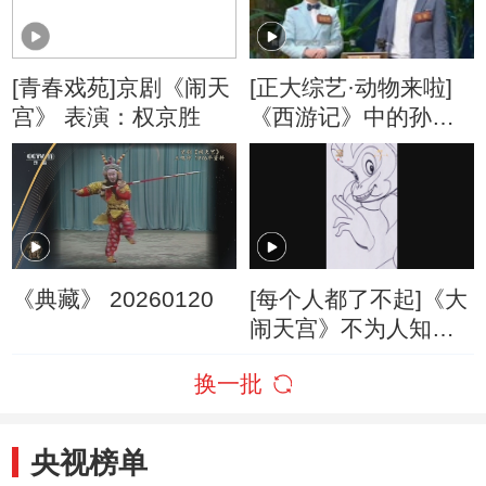
[青春戏苑]京剧《闹天
[正大综艺·动物来啦]
宫》 表演：权京胜
《西游记》中的孙悟
空原型是以下哪种
猴？
《典藏》 20260120
[每个人都了不起]《大
闹天宫》不为人知的
幕后
换一批
央视榜单