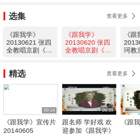
选集
查看更多
《跟我学》
《跟我学》
《跟
20130621 张四
20130620 张四
201
全教唱京剧《闹
全教唱京剧《闹
珂教
天宫》
天宫》
街》
演
精选
查看更多
00:14
00:39
《跟我学》宣传片
跟名师 学好戏 欢
《跟
20140605
迎参加《跟我学》