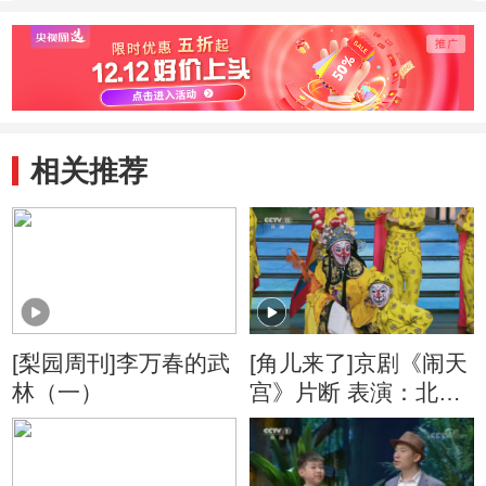
相关推荐
[梨园周刊]李万春的武
[角儿来了]京剧《闹天
林（一）
宫》片断 表演：北京
戏曲艺术职业学院