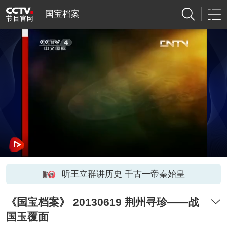
国宝档案
听王立群讲历史 千古一帝秦始皇
《国宝档案》 20130619 荆州寻珍——战
国玉覆面