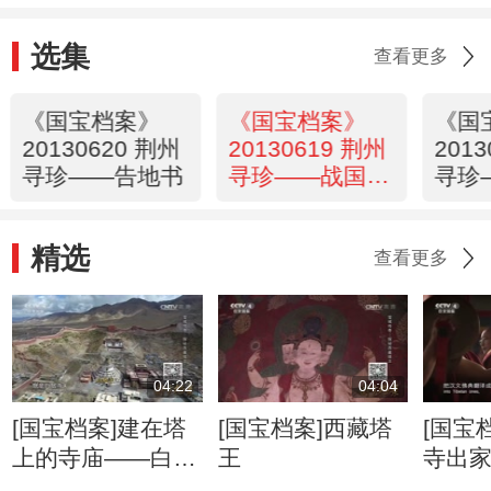
选集
查看更多
《国宝档案》
《国宝档案》
《国
20130620 荆州
20130619 荆州
201
寻珍——告地书
寻珍——战国玉
寻珍
覆面
天
精选
查看更多
04:22
04:04
[国宝档案]建在塔
[国宝档案]西藏塔
[国宝
上的寺庙——白居
王
寺出
寺