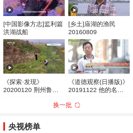
[中国影像方志]监利篇
[乡土]庙湖的渔民
洪湖战船
20160809
《探索·发现》
《道德观察(日播版)》
20200120 荆州鲁家
20191122 他的名字
山清代墓葬
叫李夏
换一批
央视榜单