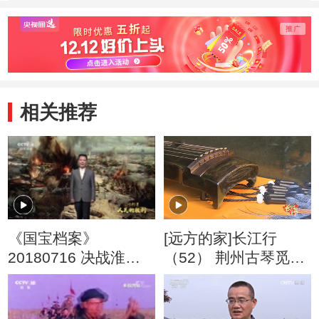
相关推荐
《国宝档案》
[远方的家]长江行
20180716 决战淮海
（52） 荆州古琴觅知
——宜将剩勇追穷寇
音