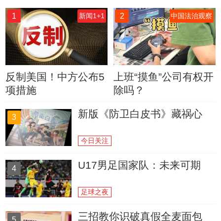
1
2
新闻1+1
中国法治观察
反制美国！中方公布5
上班“摸鱼”公司有权开
项措施
除吗？
新版《防卫白皮书》藏祸心
3
今日关注
U17男足国家队：未来可期
4
足球之夜
三招教你识破真假全麦面包
5