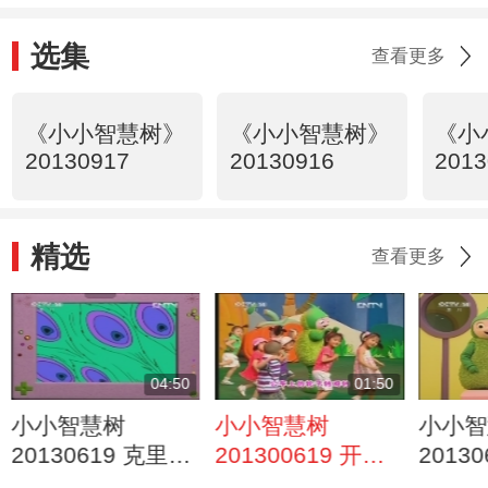
选集
查看更多
《小小智慧树》
《小小智慧树》
《小
20130917
20130916
2013
精选
查看更多
04:50
01:50
小小智慧树
小小智慧树
小小智
20130619 克里克
201300619 开场
2013
里时间 认知：孔
歌舞 公共汽车
了