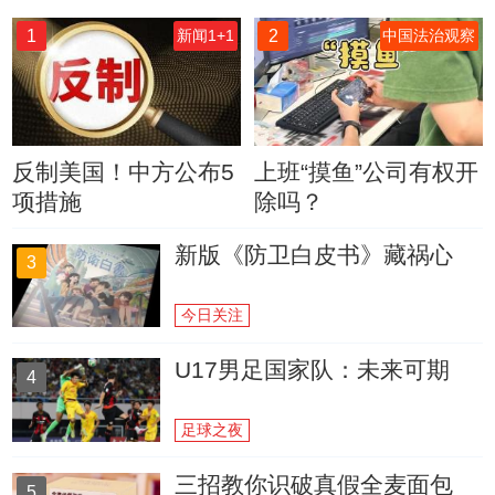
1
2
新闻1+1
中国法治观察
反制美国！中方公布5
上班“摸鱼”公司有权开
项措施
除吗？
新版《防卫白皮书》藏祸心
3
今日关注
U17男足国家队：未来可期
4
足球之夜
三招教你识破真假全麦面包
5