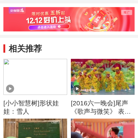
雀
相关推荐
[小小智慧树]形状娃
[2016六一晚会]尾声
娃：雪人
《歌声与微笑》 表
演：银河少儿电视艺
术团等