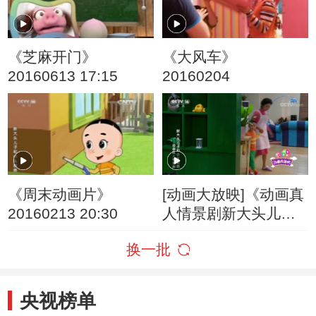
《芝麻开门》
《大风车》
20160613 17:15
20160204
《周末动画片》
[动画大放映]《动画真
20160213 20:30
人情景剧新大头儿子
和小头爸爸》 第32集
换一批
父子修理工
央视榜单