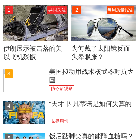
1
2
共同关注
每周质量报告
伊朗展示被击落的美
为何戴了太阳镜反而
以飞机残骸
头晕眼胀？
美国拟动用战术核武器对抗大
3
国
防务新观察
“天才”因凡蒂诺是如何失算的
4
世界周刊
饭后踮脚尖真的能降血糖吗？
5