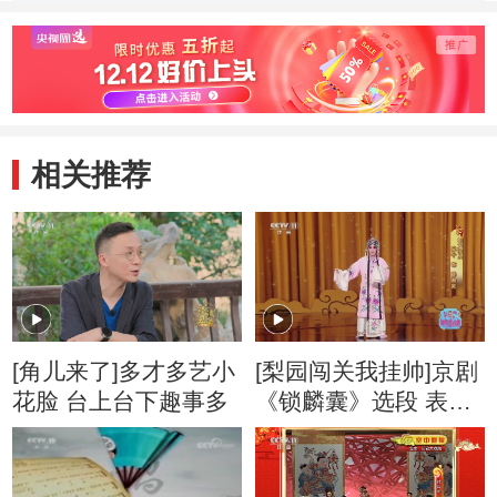
相关推荐
[角儿来了]多才多艺小
[梨园闯关我挂帅]京剧
花脸 台上台下趣事多
《锁麟囊》选段 表
演：应宁