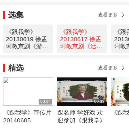
选集
查看更多
《跟我学》
《跟我学》
《跟
20130619 徐孟
20130617 徐孟
201
珂教京剧《游
珂教京剧《活
珂教
街》中的丑角表
捉》中的丑角表
捉》
演
演
演
精选
查看更多
00:14
00:39
《跟我学》宣传片
跟名师 学好戏 欢
《跟
20140605
迎参加《跟我学》