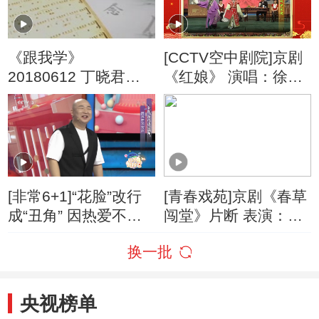
《跟我学》
[CCTV空中剧院]京剧
20180612 丁晓君教
《红娘》 演唱：徐孟
唱京剧《白蛇传》
珂
[非常6+1]“花脸”改行
[青春戏苑]京剧《春草
成“丑角” 因热爱不言
闯堂》片断 表演：张
弃
佳春 徐孟珂
换一批
央视榜单