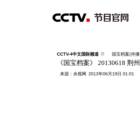
首页
直播
节目单
综合
新闻
财经
综艺
中文国际
体
CCTV-4中文国际频道
国宝档案(停播
《国宝档案》 20130618
来源：
央视网
2013年06月19日 01:01