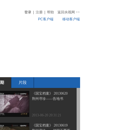
山西介休窑——乾隆御题
瓷枕
登录
|
注册
|
帮助
返回央视网
>>
PC客户端
移动客户端
2013-06-24 21:33:21
《国宝档案》 20130622
音
热榜
荆州寻珍——熊家冢车马
微视频
坑
儿
音乐
体育赛事
农业农村
2013-06-22 19:52:20
《国宝档案》 20130621
荆州寻珍——宋代关公塑
像
期
片段
2013-06-21 20:52:20
《国宝档案》 20130620
荆州寻珍——告地书
2013-06-20 20:31:21
《国宝档案》 20130619