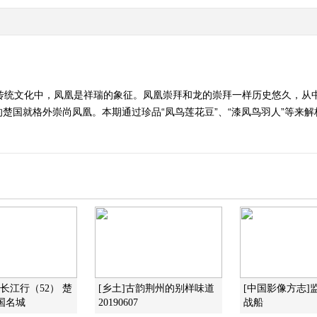
国传统文化中，凤凰是祥瑞的象征。凤凰崇拜和龙的崇拜一样历史悠久，从
国就格外崇尚凤凰。本期通过珍品“凤鸟莲花豆”、“漆凤鸟羽人”等来解析，敬
]长江行（52） 楚
[乡土]古韵荆州的别样味道
[中国影像方志]
国名城
20190607
战船