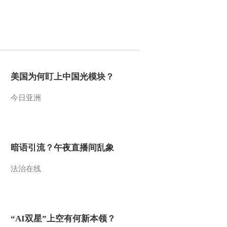
2013-06-05 21:49:25
《国宝档案》 20130604
明 嘉靖青花神仙图葫芦
瓶
2013-06-05 01:03:10
美国为何盯上中国光模块？
《国宝档案》 20130603
今日亚洲
明万历 素三彩云龙纹烛
台和贡瓶
2013-06-03 21:12:30
暗语引流？午夜直播间乱象
《国宝档案》 20130601
王者之剑——巴国柳叶剑
法治在线
2013-06-01 20:35:16
《国宝档案》 20130531
乾隆御题《释迦及十六罗
“AI双星”上空有何新本领？
汉》