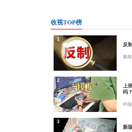
收视TOP榜
1
反
新闻
2
上
吗
中国
3
新