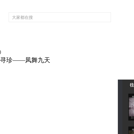
频道大全
栏目大全
片库
4K专区
听
育
电影
国防军事
电视剧
纪录
科教
戏曲
社会与法
少
)
 荆州寻珍——凤舞九天
往