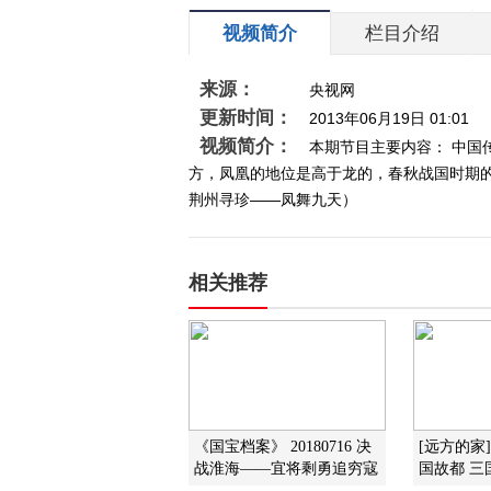
视频简介
栏目介绍
来源：
央视网
更新时间：
2013年06月19日 01:01
视频简介：
本期节目主要内容： 中
方，凤凰的地位是高于龙的，春秋战国时期的楚
荆州寻珍——凤舞九天）
相关推荐
《国宝档案》 20180716 决
[远方的家
战淮海——宜将剩勇追穷寇
国故都 三