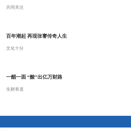
共同关注
2013-05-31 22:30:48
《国宝档案》 20130530
明代鎏金铜玄武
百年潮起 再现张謇传奇人生
2013-05-30 19:57:01
文化十分
《国宝档案》 20130529
宝鸡青铜—战国座形器
2013-05-29 22:15:22
一醋一面 “酸”出亿万财路
《国宝档案》 20130528
宝鸡青铜——西周墙盘
生财有道
2013-05-28 20:56:11
《国宝档案》 20130527
宝鸡青铜——西周 亻朕
匜