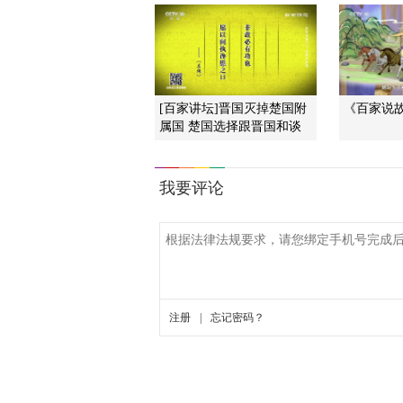
[百家讲坛]晋国灭掉楚国附
《百家说故事
属国 楚国选择跟晋国和谈