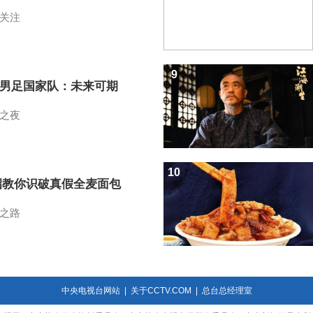
关注
9
7男足国家队：未来可期
之夜
10
招教你识破真假全麦面包
之路
中央电视台网站
|
关于CCTV.COM
|
总台总经理室