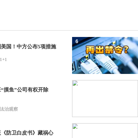
6
制美国！中方公布5项措施
1+1
7
班“摸鱼”公司有权开除
？
法治观察
8
版《防卫白皮书》藏祸心