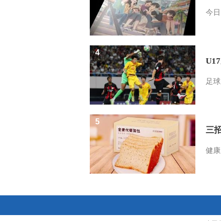
今日
4
U1
足球
5
三
健康