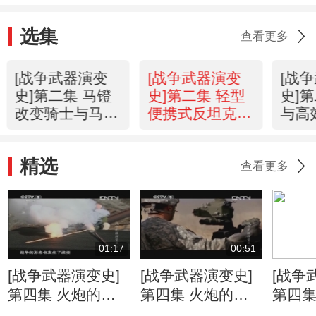
选集
查看更多
[战争武器演变
[战争武器演变
[战
史]第二集 马镫
史]第二集 轻型
史]
改变骑士与马匹
便携式反坦克武
与高
的战斗力
器的出现
及战
精选
查看更多
01:17
00:51
[战争武器演变史]
[战争武器演变史]
[战争
第四集 火炮的发
第四集 火炮的发
第四集
展 远距离打击 从
展 M777榴弹炮
展 增