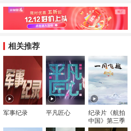
弓箭到火炮
20130618
弩 201
20130618
相关推荐
军事纪录
平凡匠心
纪录片《航拍
中国》第三季