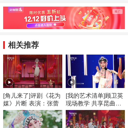
相关推荐
[角儿来了]评剧《花为
[我的艺术清单]顾卫英
媒》片断 表演：张蕾
现场教学 共享昆曲之
美