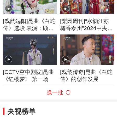
[戏韵端阳]昆曲《白蛇
[梨园周刊]“水韵江苏
传》选段 表演：顾卫
梅香泰州”2024中央广
英
播电视总台戏曲频道
元宵特别节目在江苏
泰州录制
[CCTV空中剧院]昆曲
[戏韵传奇]昆曲《白蛇
《红楼梦》 第一场
传》的创作发展
换一批
央视榜单