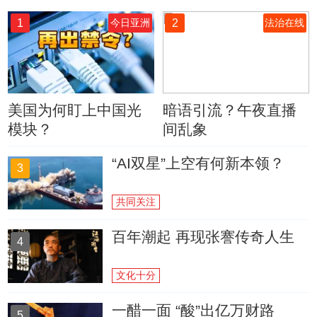
1
2
今日亚洲
法治在线
美国为何盯上中国光
暗语引流？午夜直播
模块？
间乱象
“AI双星”上空有何新本领？
3
共同关注
百年潮起 再现张謇传奇人生
4
文化十分
一醋一面 “酸”出亿万财路
5