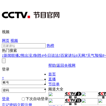
视频
网页
视频
热榜
热门搜索
1
新闻联播
2
熊出没
3
制胜
4
今日说法
5
百家讲坛
6
天网
7
天气预报
8
帮助
|
返回央视网
登录
首页
×
直播
节目单
频道大全
登录
下次自动登录
忘记密码
立即注册