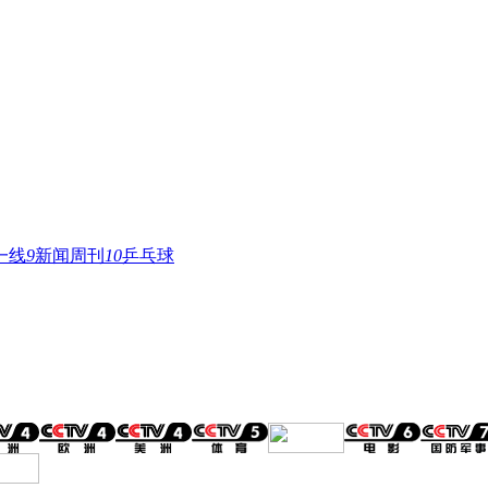
一线
9
新闻周刊
10
乒乓球