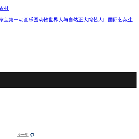
农村
家宝
第一动画乐园
动物世界
人与自然
正大综艺
人口
国际艺苑
生
换一组