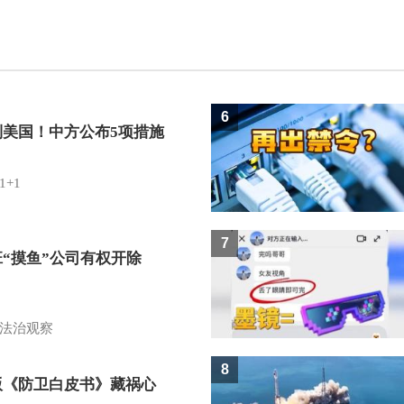
6
制美国！中方公布5项措施
1+1
7
班“摸鱼”公司有权开除
？
法治观察
8
版《防卫白皮书》藏祸心