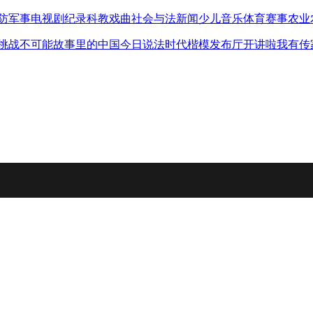
防军事
电视剧
纪录
科教
戏曲
社会与法
新闻
少儿
音乐
体育赛事
农业
挑战不可能
故事里的中国
今日说法
时代楷模发布厅
开讲啦
我有传