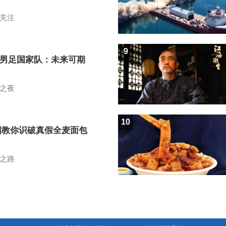
关注
9
7男足国家队：未来可期
之夜
10
招教你识破真假全麦面包
之路