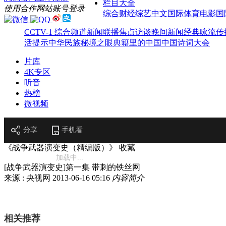
栏目大全
使用合作网站账号登录
综合
财经
综艺
中文国际
体育
电影
国
CCTV-1 综合频道
新闻联播
焦点访谈
晚间新闻
经典咏流传
活提示
中华民族
秘境之眼
典籍里的中国
中国诗词大会
片库
4K专区
听音
热榜
微视频
分享
手机看
《战争武器演变史（精编版）》
收藏
加载中...
[战争武器演变史]第一集 带刺的铁丝网
来源 : 央视网
2013-06-16 05:16
内容简介
相关推荐