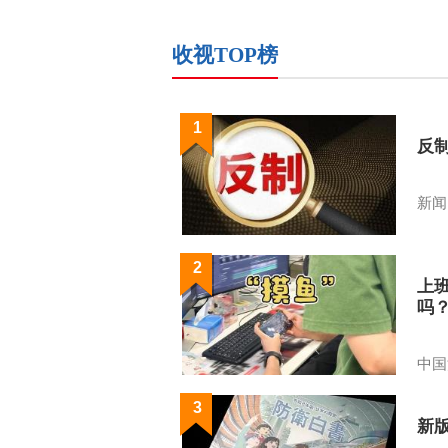
收视TOP榜
1
反
新闻
2
上
吗
中国
3
新