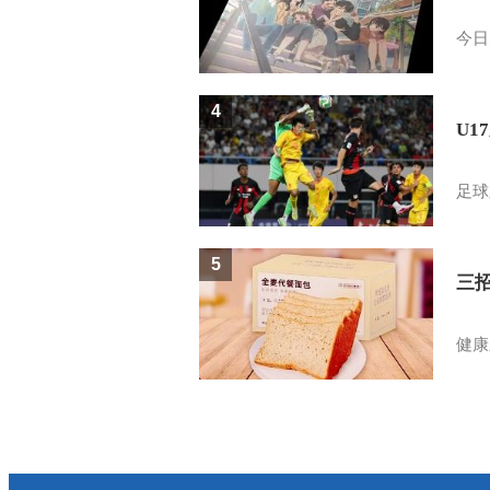
今日
4
U1
足球
5
三
健康