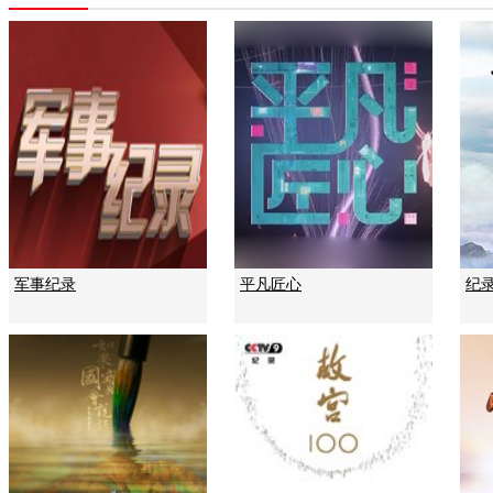
军事纪录
平凡匠心
纪