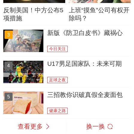
反制美国！中方公布5
上班“摸鱼”公司有权开
项措施
除吗？
新版《防卫白皮书》藏祸心
3
今日关注
U17男足国家队：未来可期
4
足球之夜
三招教你识破真假全麦面包
5
健康之路
查看更多
换一换