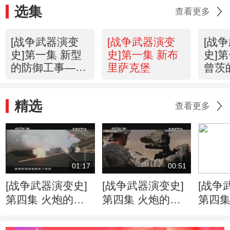
选集
查看更多
[战争武器演变
[战争武器演变
[战
史]第一集 新型
史]第一集 新布
史]
的防御工事——
里萨克堡
曾茨
棱堡
精选
查看更多
01:17
00:51
[战争武器演变史]
[战争武器演变史]
[战争
第四集 火炮的发
第四集 火炮的发
第四集
展 远距离打击 从
展 M777榴弹炮
展 增
弓箭到火炮
20130618
弩 201