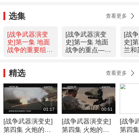
选集
查看更多
[战争武器演变
[战争武器演变
[战
史]第一集 地面
史]第一集 地面
史]
战争的重要组成
战争的重点——
兰和
部分——军事工
地形因素
上的
程
精选
查看更多
01:17
00:51
[战争武器演变史]
[战争武器演变史]
[战争
第四集 火炮的发
第四集 火炮的发
第四集
展 远距离打击 从
展 M777榴弹炮
展 增