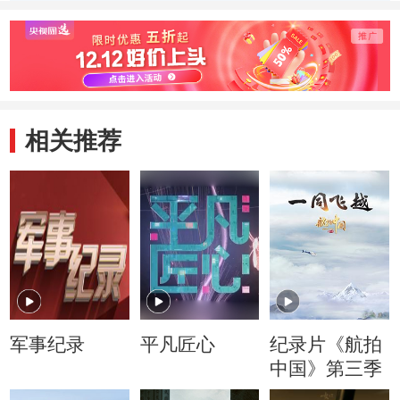
弓箭到火炮
20130618
弩 201
20130618
相关推荐
军事纪录
平凡匠心
纪录片《航拍
中国》第三季