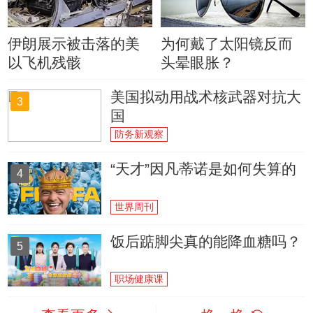
伊朗展示被击落的美
为何戴了太阳镜反而
以飞机残骸
头晕眼胀？
美国拟动用战术核武器对抗大
3
国
防务新观察
“天才”因凡蒂诺是如何失算的
4
世界周刊
饭后踮脚尖真的能降血糖吗？
5
职场健康课