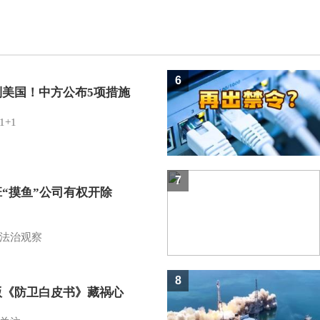
6
制美国！中方公布5项措施
1+1
7
班“摸鱼”公司有权开除
？
法治观察
8
版《防卫白皮书》藏祸心