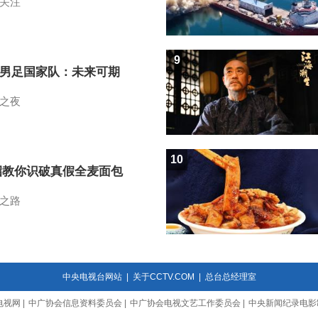
关注
9
7男足国家队：未来可期
之夜
10
招教你识破真假全麦面包
之路
中央电视台网站
|
关于CCTV.COM
|
总台总经理室
电视网
|
中广协会信息资料委员会
|
中广协会电视文艺工作委员会
|
中央新闻纪录电影