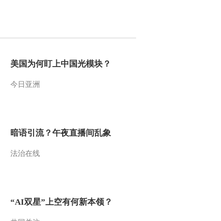
00:02:48
[战争武器演变史] 第三
集 单兵武器 滑膛枪的
巨大杀伤力
00:02:45
美国为何盯上中国光模块？
节目看点
[战争武器演变史]第四
今日亚洲
集 火炮的发展 远距离
打击 从弓箭到火炮
00:01:17
20130618
[战争武器演变史]第四
集 火炮的发展 M777
暗语引流？午夜直播间乱象
榴弹炮 20130618
00:00:51
法治在线
[战争武器演变史]第四
集 火炮的发展 增加射
程的腹弩 20130618
00:01:04
[战争武器演变史]第四
“AI双星”上空有何新本领？
集 火炮的发展 比腹弩
更胜一筹的弩炮
00:01:21