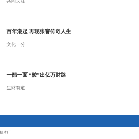
共同关注
20130618
[战争武器演变史]第四
集 火炮的发展 远距离
投射装置改变了战争
00:00:58
的形态 20130618
百年潮起 再现张謇传奇人生
[战争武器演变史]第四
集 火炮的发展 君士坦
文化十分
丁堡的沦陷是火炮技
00:00:38
术史的分水岭
[战争武器演变史]第四
20130618
集 火炮的发展 塔塔利
亚尚未成熟的引力理
00:01:54
一醋一面 “酸”出亿万财路
论 20130618
[战争武器演变史]第四
集 火炮的发展 世界上
生财有道
最早的智能武器 无线
00:01:06
电近炸引信
热播榜
20130618
反制美国！中方公布5
项措施
新闻1+1
制片厂
上班“摸鱼”公司有权开