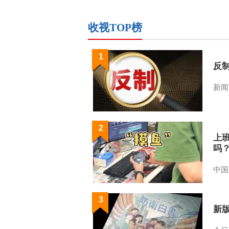
收视TOP榜
1
反
新闻
2
上
吗
中国
3
新