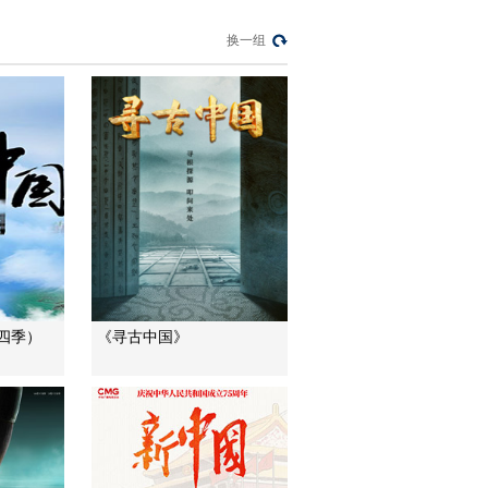
[战争武器演变史]第二
换一组
集 大威利的出现
00:01:05
[战争武器演变史]第二
集 马镫改变骑士与马
匹的战斗力
00:01:28
[战争武器演变史]第二
集 轻型便携式反坦克
武器的出现
00:01:22
[战争武器演变史]第二
集 简单与高效结合的
埃及战车
00:02:06
四季）
《寻古中国》
[战争武器演变史]第二
集 艾布拉姆斯M1A2
主战坦克
00:01:30
[战争武器演变史]第二
集 坦克的机动性改变