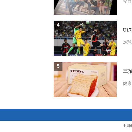
今日
4
U1
足球
5
三
健康
中国