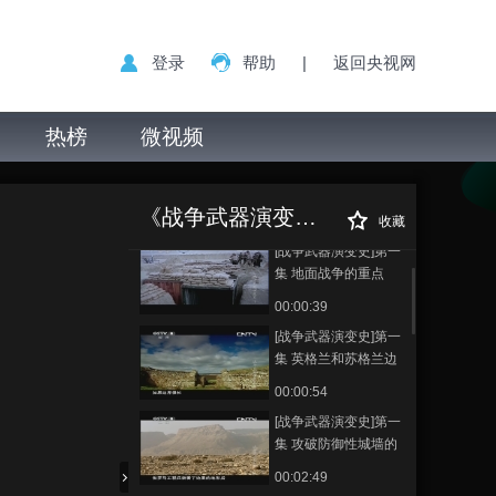
登录
帮助
|
返回央视网
热榜
微视频
[战争武器演变史]第一
[战争武器演变史]
正在播放
集 地面战争的重要组
第一集 城堡的防御工事
成部分——军事工程
《战争武器演变史（精编版）》
00:00:38
收藏
[战争武器演变史]第一
集 地面战争的重点
——地形因素
00:00:39
[战争武器演变史]第一
集 英格兰和苏格兰边
境上的防御屏障
00:00:54
[战争武器演变史]第一
集 攻破防御性城墙的
方法
00:02:49