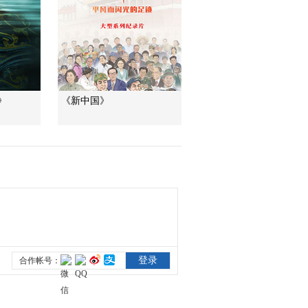
战争模式
00:00:49
[战争武器演变史]第二
集 世界上第一辆坦克
——小威利
00:01:31
[战争武器演变史] 第三
集 单兵武器 来复枪
》
《新中国》
00:02:51
[战争武器演变史] 第三
集 单兵武器 火绳枪的
出现
00:02:39
[战争武器演变史] 第三
集 单兵武器 马其顿方
阵
00:02:36
[战争武器演变史] 第三
集 单兵武器 怎样制造
终极武器
00:02:53
[战争武器演变史] 第三
集 单兵武器 弓箭手