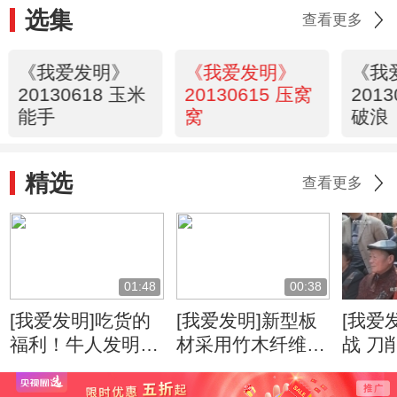
选集
查看更多
《我爱发明》
《我爱发明》
《我
20130618 玉米
20130615 压窝
201
能手
窝
破浪
精选
查看更多
01:48
00:38
[我爱发明]吃货的
[我爱发明]新型板
[我爱
福利！牛人发明自
材采用竹木纤维
战 刀
动甘蔗削皮机
柔韧度高可降低运
速度
输成本