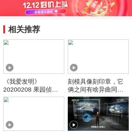
相关推荐
《我爱发明》
刻模具像刻印章，它
20200208 果园侦察
俩之间有啥异曲同工
兵
之处？