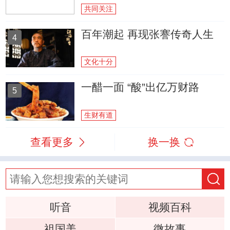
共同关注
百年潮起 再现张謇传奇人生
4
文化十分
一醋一面 “酸”出亿万财路
5
生财有道
查看更多
换一换
听音
视频百科
祖国美
微故事