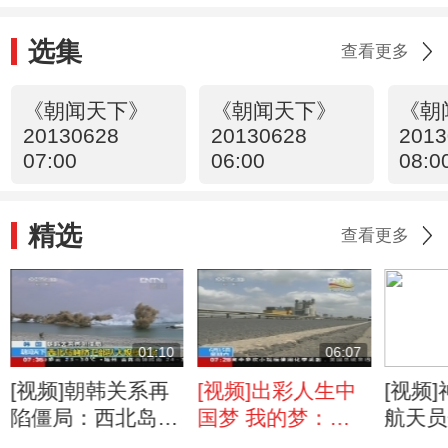
选集
查看更多
《朝闻天下》
《朝闻天下》
《朝
20130628
20130628
2013
07:00
06:00
08:0
精选
查看更多
01:10
06:07
[视频]朝韩关系再
[视频]出彩人生中
[视频
陷僵局：西北岛屿
国梦 我的梦：非
航天员
防卫部队大规模军
洲“筑梦人”
进行各