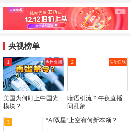
演
央视榜单
1
2
今日亚洲
法治在线
美国为何盯上中国光
暗语引流？午夜直播
模块？
间乱象
“AI双星”上空有何新本领？
3