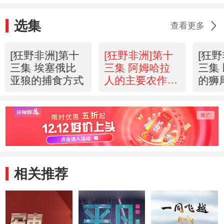
选集
查看更多
[狂野非洲]第十
[狂野非洲]第十
[狂
三集 埃塞俄比
三集 阿姆哈拉
三集
亚狼的捕食方式
人的主要农作物
的狮
——苔麸
相关推荐