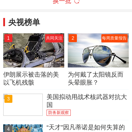
换一批
央视榜单
1
2
共同关注
每周质量报告
伊朗展示被击落的美
为何戴了太阳镜反而
以飞机残骸
头晕眼胀？
美国拟动用战术核武器对抗大
3
国
防务新观察
“天才”因凡蒂诺是如何失算的
4