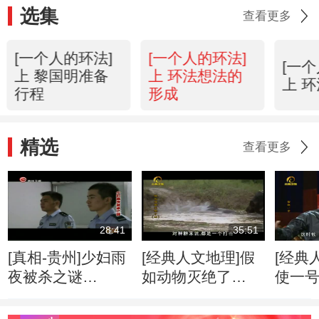
选集
查看更多
[一个人的环法]
[一个人的环法]
[一
上 黎国明准备
上 环法想法的
上 
行程
形成
精选
查看更多
28:41
35:51
[真相-贵州]少妇雨
[经典人文地理]假
[经典
夜被杀之谜
如动物灭绝了
使一号 
20130731
（四） 20130715