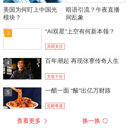
美国为何盯上中国光
暗语引流？午夜直播
模块？
间乱象
“AI双星”上空有何新本领？
3
共同关注
百年潮起 再现张謇传奇人生
4
文化十分
一醋一面 “酸”出亿万财路
5
生财有道
查看更多
换一换