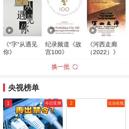
《“字”从遇见
纪录频道《故
《河西走廊
你》
宫100》
（2022）》
换一批
央视榜单
1
2
今日亚洲
法治在线