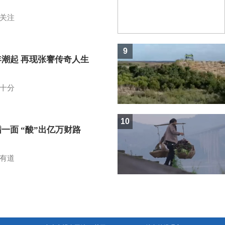
关注
9
年潮起 再现张謇传奇人生
十分
10
一面 “酸”出亿万财路
有道