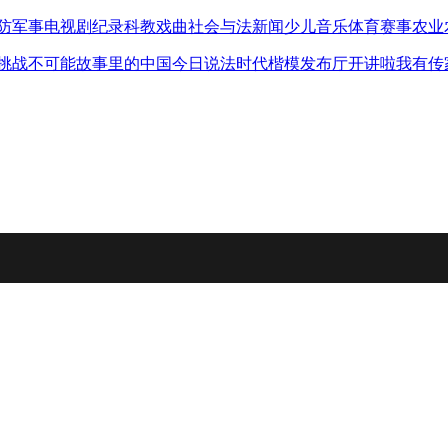
防军事
电视剧
纪录
科教
戏曲
社会与法
新闻
少儿
音乐
体育赛事
农业
挑战不可能
故事里的中国
今日说法
时代楷模发布厅
开讲啦
我有传