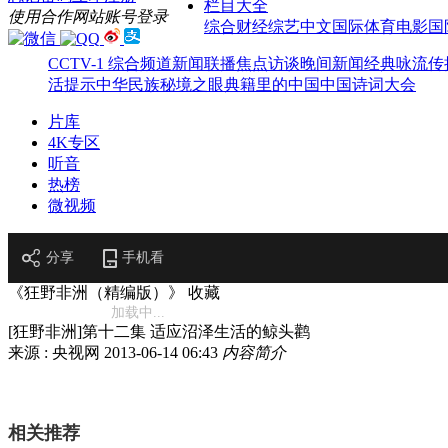
栏目大全
使用合作网站账号登录
综合
财经
综艺
中文国际
体育
电影
国
CCTV-1 综合频道
新闻联播
焦点访谈
晚间新闻
经典咏流传
活提示
中华民族
秘境之眼
典籍里的中国
中国诗词大会
片库
4K专区
听音
热榜
微视频
分享
手机看
《狂野非洲（精编版）》
收藏
加载中...
[狂野非洲]第十二集 适应沼泽生活的鲸头鹳
来源 : 央视网
2013-06-14 06:43
内容简介
相关推荐