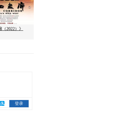
（2022）》