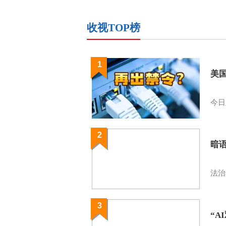
收视TOP榜
1
美
今日
2
暗
法治
3
“A