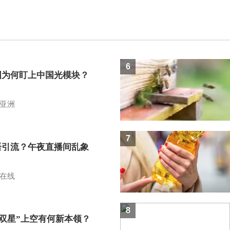
6
国为何盯上中国光模块？
亚洲
7
语引流？午夜直播间乱象
在线
8
I双星”上空有何新本领？