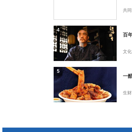
共同
4
百
文化
5
一醋
生财