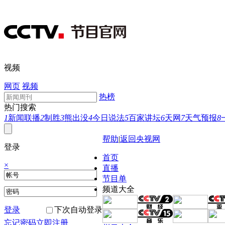
视频
网页
视频
热榜
热门搜索
1
新闻联播
2
制胜
3
熊出没
4
今日说法
5
百家讲坛
6
天网
7
天气预报
8
帮助
|
返回央视网
登录
首页
×
直播
节目单
频道大全
登录
下次自动登录
忘记密码
立即注册