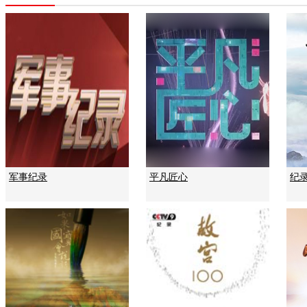
军事纪录
平凡匠心
纪