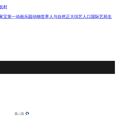
农村
家宝
第一动画乐园
动物世界
人与自然
正大综艺
人口
国际艺苑
生
换一组