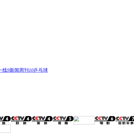
一线
9
新闻周刊
10
乒乓球