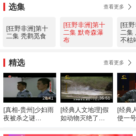
选集
查看更多
[狂野非洲]第十
[狂
[狂野非洲]第十
二集 默奇森瀑
二集
二集 秃鹳觅食
布
不枯
精选
查看更多
28:41
35:51
[真相-贵州]少妇雨
[经典人文地理]假
[经典
夜被杀之谜
如动物灭绝了
使一号 
20130731
（四） 20130715