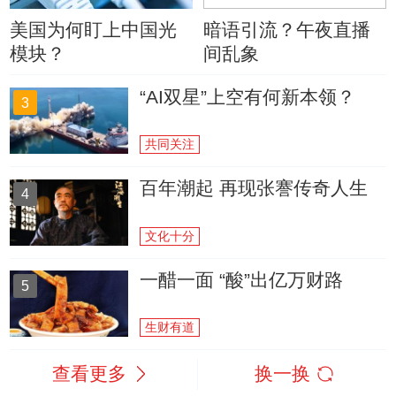
美国为何盯上中国光
暗语引流？午夜直播
模块？
间乱象
“AI双星”上空有何新本领？
3
共同关注
百年潮起 再现张謇传奇人生
4
文化十分
一醋一面 “酸”出亿万财路
5
生财有道
查看更多
换一换