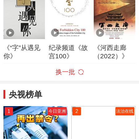
《“字”从遇见
纪录频道《故
《河西走廊
你》
宫100》
（2022）》
换一批
央视榜单
1
2
今日亚洲
法治在线