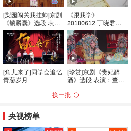
[梨园闯关我挂帅]京剧
《跟我学》
《锁麟囊》选段 表
20180612 丁晓君教
演：应宁
唱京剧《白蛇传》
[角儿来了]同学会追忆
[珍赏]京剧《贵妃醉
青葱岁月
酒》选段 表演：董圆
圆
换一批
央视榜单