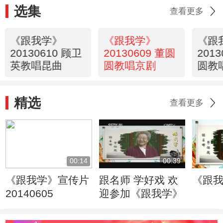
选集
查看更多
《跟我学》
《跟我学》
《跟
20130610 顾卫
20130609 董圆
201
英教唱昆曲
圆教唱京剧
圆教
精选
查看更多
00:14
00:39
《跟我学》宣传片
跟名师 学好戏 欢
《跟
20140605
迎参加《跟我学》