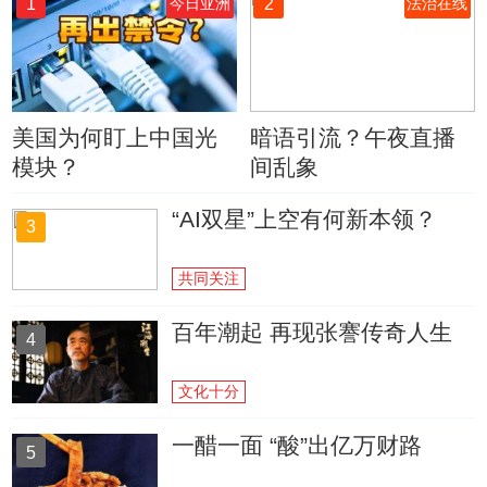
1
2
今日亚洲
法治在线
美国为何盯上中国光
暗语引流？午夜直播
模块？
间乱象
“AI双星”上空有何新本领？
3
共同关注
百年潮起 再现张謇传奇人生
4
文化十分
一醋一面 “酸”出亿万财路
5