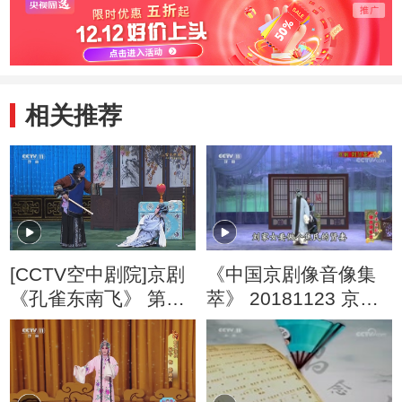
相关推荐
[CCTV空中剧院]京剧
《中国京剧像音像集
《孔雀东南飞》 第五
萃》 20181123 京剧
场
《刘兰芝》 1/2