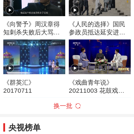
《向警予》周汉章得
《人民的选择》国民
知刺杀失败后大骂李
参政员抵达延安进行
志国
参观
《群英汇》
《戏曲青年说》
20170711
20211003 花鼓戏
《老表轶事》
换一批
央视榜单