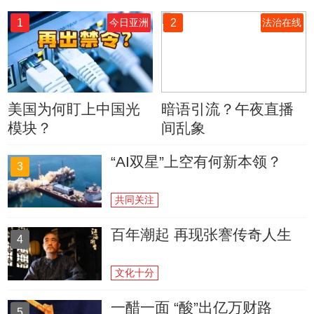
1
2
今日亚洲
法治在线
美国为何盯上中国光
暗语引流？午夜直播
模块？
间乱象
“AI双星”上空有何新本领？
3
共同关注
百年潮起 再现张謇传奇人生
4
文化十分
一醋一面 “酸”出亿万财路
5