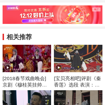
相关推荐
[2018春节戏曲晚会]
[宝贝亮相吧]评剧《秦
京剧《穆桂英挂帅》
香莲》选段 表演：马
表演：张馨月 马佳等
尚
（精编版）