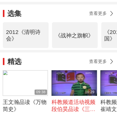
选集
查看更多
2012《清明诗
《2
《战神之旗帜》
会》
国》 
精选
查看更多
09:38
10:29
王文瀚品读《万物
科教频道活动视频
科教频
简史》
段伯昊品读《三国
崔靖文
演义》
记》