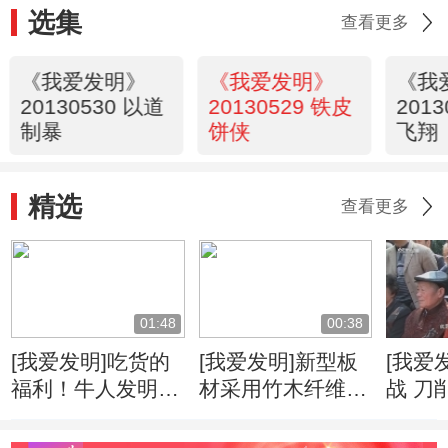
选集
查看更多
《我爱发明》
《我爱发明》
《我
20130530 以道
20130529 铁皮
201
制暴
饼侠
飞翔
精选
查看更多
01:48
00:38
[我爱发明]吃货的
[我爱发明]新型板
[我爱
福利！牛人发明自
材采用竹木纤维
战 刀
动甘蔗削皮机
柔韧度高可降低运
速度
输成本