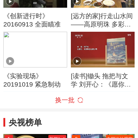
《创新进行时》
[远方的家]行走山水间
20160913 全面瞄准
——高原明珠 多彩昆
明 官渡古镇的美味乡
愁
《实验现场》
[读书]锄头 拖把与文
20191019 紧急制动
学 刘开心：《愿你可
以自在张扬》
换一批
央视榜单