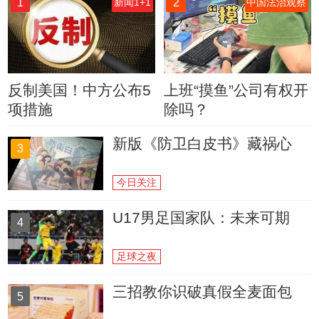
1
2
新闻1+1
中国法治观察
反制美国！中方公布5
上班“摸鱼”公司有权开
项措施
除吗？
新版《防卫白皮书》藏祸心
3
今日关注
U17男足国家队：未来可期
4
足球之夜
三招教你识破真假全麦面包
5