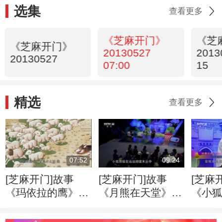
选集
查看更多
《芝麻开门》
《芝
《芝麻开门》
20130527
2013
20130527
07:00
15
精选
查看更多
07:52
09:24
[芝麻开门]故事
[芝麻开门]故事
[芝麻
《玛依拉的鹰》
《月熊在天堂》
《小狐
主讲人：王林
主讲人：保冬妮
人：