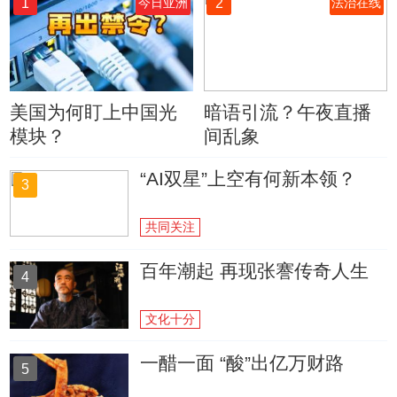
1
2
今日亚洲
法治在线
美国为何盯上中国光
暗语引流？午夜直播
模块？
间乱象
“AI双星”上空有何新本领？
3
共同关注
百年潮起 再现张謇传奇人生
4
文化十分
一醋一面 “酸”出亿万财路
5