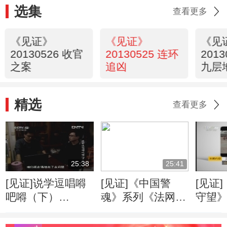
选集
查看更多
《见证》
《见证》
《见
20130526 收官
20130525 连环
201
之案
追凶
九层
精选
查看更多
25:38
25:41
[见证]说学逗唱嘚
[见证]《中国警
[见证
吧嘚（下）
魂》系列《法网先
守望
(20121001)
锋》
汉的
（20120624）
(下级)