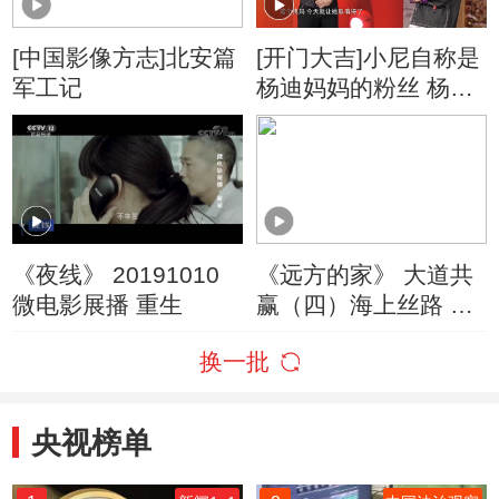
[中国影像方志]北安篇
[开门大吉]小尼自称是
军工记
杨迪妈妈的粉丝 杨迪
妈妈变身“复读机”
《夜线》 20191010
《远方的家》 大道共
微电影展播 重生
赢（四）海上丝路 扬
帆远航 20190425
换一批
央视榜单