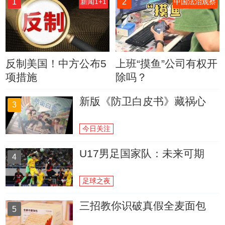
1
2
新闻1+1
中国法治观察
反制美国！中方公布5
上班“摸鱼”公司有权开
项措施
除吗？
新版《防卫白皮书》藏祸心
3
今日关注
U17男足国家队：未来可期
4
足球之夜
三招教你识破真假全麦面包
5