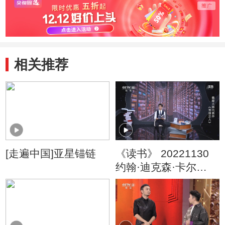
相关推荐
[走遍中国]亚星锚链
《读书》 20221130
约翰·迪克森·卡尔
《耳语之人》 悬疑大
师代表作：《耳语之
人》