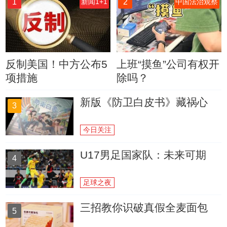
1
2
新闻1+1
中国法治观察
反制美国！中方公布5
上班“摸鱼”公司有权开
项措施
除吗？
新版《防卫白皮书》藏祸心
3
今日关注
U17男足国家队：未来可期
4
足球之夜
三招教你识破真假全麦面包
5