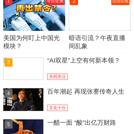
1
2
今日亚洲
法治在线
美国为何盯上中国光
暗语引流？午夜直播
模块？
间乱象
“AI双星”上空有何新本领？
3
共同关注
百年潮起 再现张謇传奇人生
4
文化十分
一醋一面 “酸”出亿万财路
5