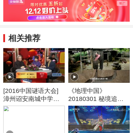
相关推荐
[2016中国谜语大会]
《地理中国》
漳州诏安南城中学：
20180301 秘境追踪·
可上又可下 老二喊老
呈坎迷宫
大【打一字（十
笔）】