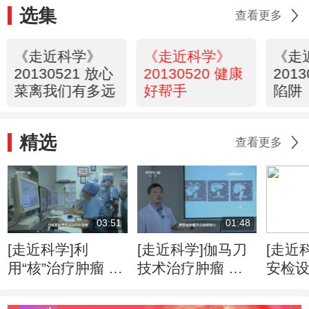
选集
查看更多
《走近科学》
《走近科学》
《走
20130521 放心
20130520 健康
201
菜离我们有多远
好帮手
陷阱
精选
查看更多
03:51
01:48
[走近科学]利
[走近科学]伽马刀
[走近
用“核”治疗肿瘤 是
技术治疗肿瘤 精
安检
人类医学的重要里
准摧毁病灶无痛无
赢得
程碑
感染
可