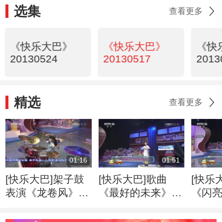
选集
查看更多
《快乐大巴》
《快乐大巴》
《快
20130524
20130517
2013
精选
查看更多
01:16
01:51
[快乐大巴]架子鼓
[快乐大巴]歌曲
[快乐
表演《龙卷风》
《最好的未来》
《闪亮
表演：李偌宁
表演：何佳恒
演：