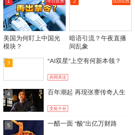
1
2
今日亚洲
法治在线
美国为何盯上中国光
暗语引流？午夜直播
模块？
间乱象
“AI双星”上空有何新本领？
3
共同关注
百年潮起 再现张謇传奇人生
4
文化十分
一醋一面 “酸”出亿万财路
5