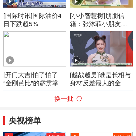
[国际时讯]国际油价4
[小小智慧树]朋朋信
日下跌超5%
箱：张沐菲小朋友的
来信
[开门大吉]怕了怕了
[越战越勇]谁是长相与
“金刚芭比”的霹雳掌让
身材反差最大的金刚
小尼难以招架
芭比
换一批
央视榜单