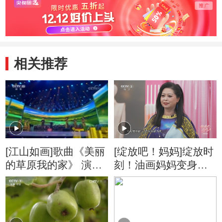
相关推荐
[江山如画]歌曲《美丽
[绽放吧！妈妈]绽放时
的草原我的家》 演
刻！油画妈妈变身艺
唱：阿云嘎
术女神