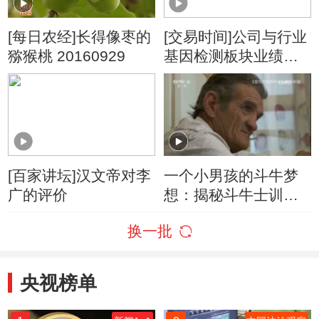
[每日农经]长得像枣的
[交易时间]公司与行业
猕猴桃 20160929
基因检测板块业绩加
速增长 投融资日趋活
跃
[百家讲坛]汉文帝对李
一个小男孩的斗牛梦
广的评价
想：揭秘斗牛士训练
过程
换一批
央视榜单