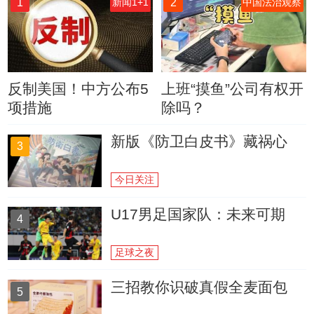
1
2
新闻1+1
中国法治观察
反制美国！中方公布5
上班“摸鱼”公司有权开
项措施
除吗？
新版《防卫白皮书》藏祸心
3
今日关注
U17男足国家队：未来可期
4
足球之夜
三招教你识破真假全麦面包
5