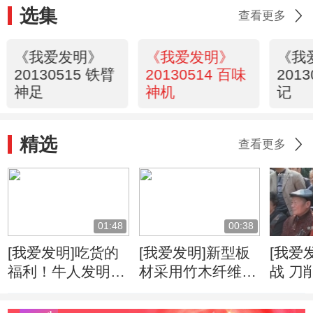
选集
查看更多
《我爱发明》
《我爱发明》
《我
20130515 铁臂
20130514 百味
201
神足
神机
记
精选
查看更多
01:48
00:38
[我爱发明]吃货的
[我爱发明]新型板
[我爱
福利！牛人发明自
材采用竹木纤维
战 刀
动甘蔗削皮机
柔韧度高可降低运
速度
输成本