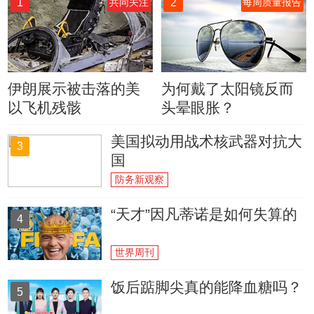
1
2
共同关注
每周质量报告
伊朗展示被击落的美
为何戴了太阳镜反而
以飞机残骸
头晕眼胀？
美国拟动用战术核武器对抗大
3
国
防务新观察
“天才”因凡蒂诺是如何失算的
4
世界周刊
饭后踮脚尖真的能降血糖吗？
5