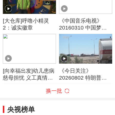
[大仓库]呼噜小精灵
《中国音乐电视》
2：诚实徽章
20160310 中国梦新
歌展播
[向幸福出发]幼儿患病
《今日关注》
慈母担忧 义工真情挥
20260802 特朗普叫
泪献唱
停“最大规模”打击 伊
换一批
朗称摧毁美军F-35战
机
央视榜单