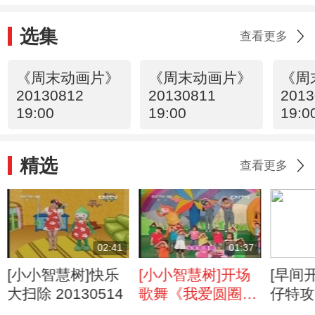
选集
查看更多
《周末动画片》
《周末动画片》
《周
20130812
20130811
2013
19:00
19:00
19:0
精选
查看更多
02:41
01:37
[小小智慧树]快乐
[小小智慧树]开场
[早间
大扫除 20130514
歌舞《我爱圆圈
仔特攻
圈》 20130514
集 雷