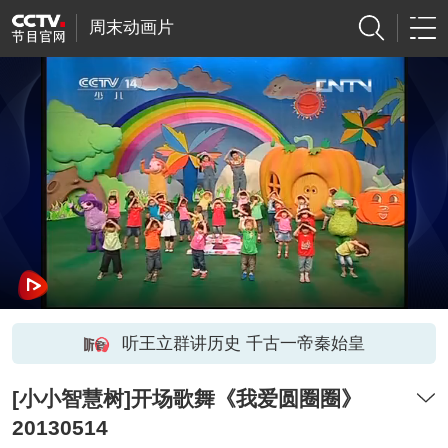
周末动画片
听王立群讲历史 千古一帝秦始皇
[小小智慧树]开场歌舞《我爱圆圈圈》
20130514