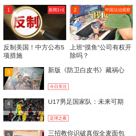
1
2
新闻1+1
中国法治观察
反制美国！中方公布5
上班“摸鱼”公司有权开
项措施
除吗？
新版《防卫白皮书》藏祸心
3
今日关注
U17男足国家队：未来可期
4
足球之夜
三招教你识破真假全麦面包
5