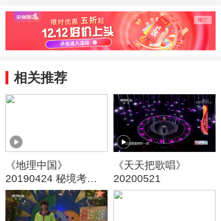
点 201
相关推荐
《地理中国》
《天天把歌唱》
20190424 秘境考察·
20200521
雨林“飞兵”