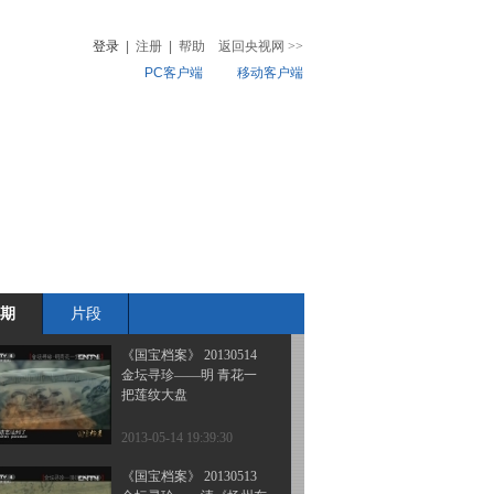
清 乾隆仿生瓷
登录
|
注册
|
帮助
返回央视网
>>
PC客户端
移动客户端
2013-05-17 21:37:17
《国宝档案》 20130516
音
热榜
清 康熙福字碑
微视频
儿
音乐
体育赛事
农业农村
2013-05-16 20:21:16
《国宝档案》 20130515
金坛寻珍——北宋定窑酱
秞梅瓶
期
片段
2013-05-15 20:43:13
《国宝档案》 20130514
金坛寻珍——明 青花一
把莲纹大盘
2013-05-14 19:39:30
《国宝档案》 20130513