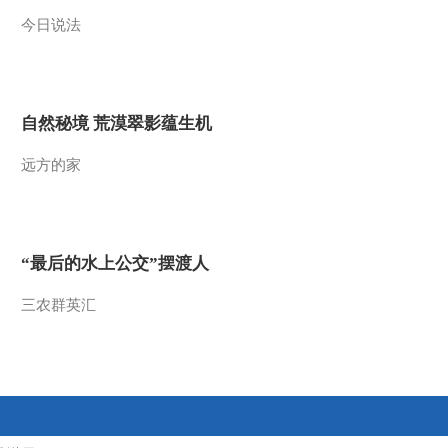
今日说法
2013-04-24 23:44:00
《国宝档案》 20130423
名家名画——齐白石山溪
群虾
自然秘境 荒漠翠影蕴生机
2013-04-23 19:32:12
远方的家
《国宝档案》 20130422
名家名画 徐悲鸿《立马
图》
2013-04-22 20:51:03
“最后的水上公交”摆渡人
[国宝档案]王者之剑——
西汉第一长剑(20130419)
三农群英汇
2013-04-19 19:33:35
[国宝档案]王者之剑——
少虡剑(20130418)