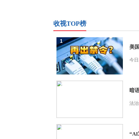
收视TOP榜
1
美
今日
2
暗
法治
3
“A