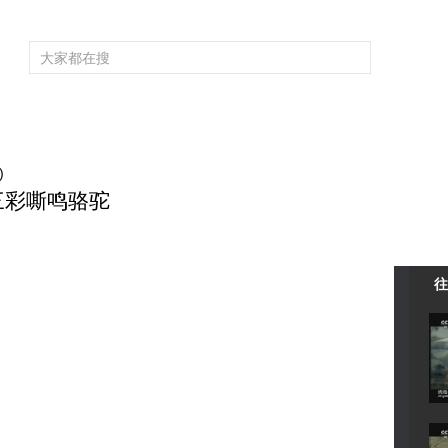
频道大全
栏目大全
片库
4K专区
听
育
电影
国防军事
电视剧
纪录
科教
戏曲
社会与法
少
)
唐 三彩嘶鸣骆驼
往