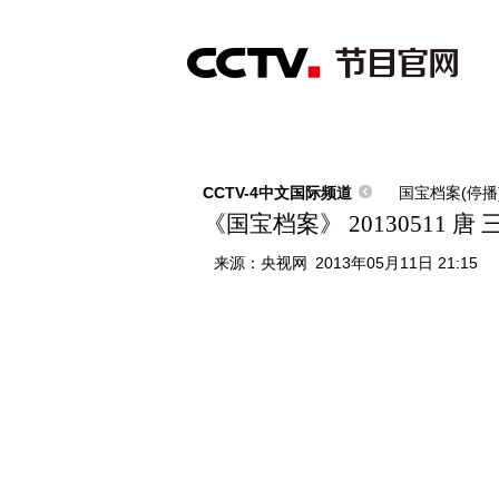
首页
直播
节目单
综合
新闻
财经
综艺
中文国际
体
CCTV-4中文国际频道
国宝档案(停播
《国宝档案》 20130511 
来源：
央视网
2013年05月11日 21:15