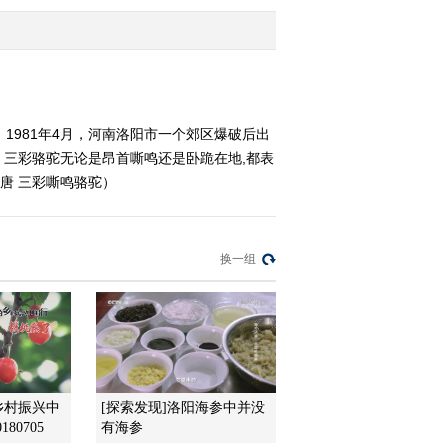
2013-05-08 21:59:02
《国宝档案》 20130507
走基层—广西恭城武庙大
戏台
1981年4月，河南洛阳市一个郊区爆破后出
三彩骆驼无论是昂首嘶鸣还是卧跪在地,都表
2013-05-07 20:53:05
 唐 三彩嘶鸣骆驼）
《国宝档案》 20130506
走基层——广西恭城文庙
状元桥
换一组
2013-05-06 19:41:14
《国宝档案》 20130504
珍贵国礼——五彩宝石
2013-05-04 22:50:21
乡村振兴中
[探索发现]洛阳海参中并没
《国宝档案》 20130503
80705
有海参
珍贵国礼——古朴木雕