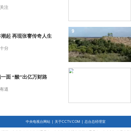
关注
9
年潮起 再现张謇传奇人生
十分
10
一面 “酸”出亿万财路
有道
中央电视台网站
|
关于CCTV.COM
|
总台总经理室