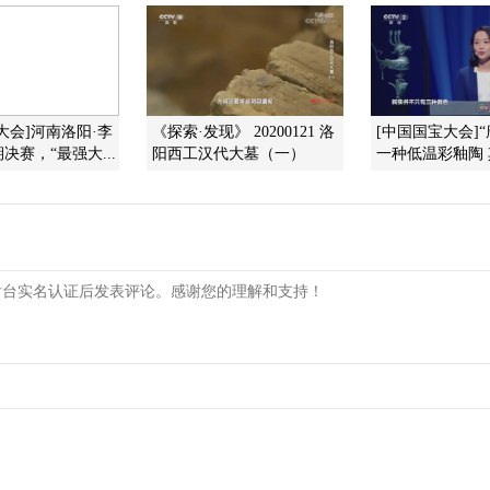
大会]河南洛阳·李
《探索·发现》 20200121 洛
[中国国宝大会]
决赛，“最强大...
阳西工汉代大墓（一）
一种低温彩釉陶 其