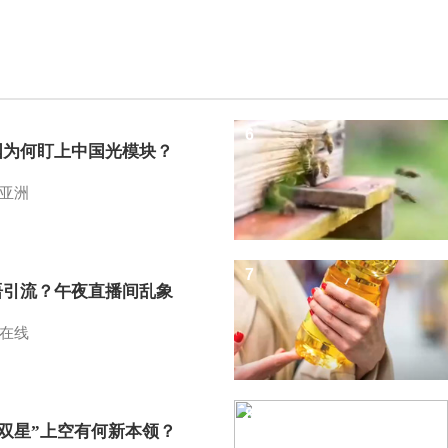
6
国为何盯上中国光模块？
亚洲
7
语引流？午夜直播间乱象
在线
8
I双星”上空有何新本领？