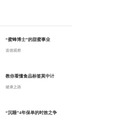
2013-04-29 21:09:00
《国宝档案》 20130427
名家名画——张大千《山
水册页》
2013-04-27 19:11:28
“蜜蜂博士”的甜蜜事业
《国宝档案》 20130426
道德观察
名家名画——张大千临敦
煌壁画
2013-04-27 00:26:59
教你看懂食品标签莫中计
《国宝档案》 20130425
名家名画——刘海粟《黄
山百丈泉》
健康之路
2013-04-25 19:38:05
《国宝档案》 20130424
名家名画——李可染《秋
“沉睡”4年保单的时效之争
牧图》