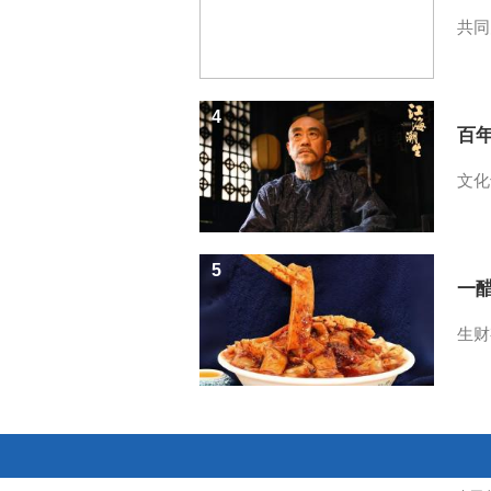
共同
4
百
文化
5
一醋
生财