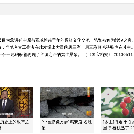
节目为您讲述中原与西域跨越千年的经济文化交流，骆驼被称为沙漠之舟。
前，当地考古工作者在此发掘出大量的唐三彩，唐三彩嘶鸣骆驼也在其中。
三彩骆驼都再现了丝绸之路的繁忙景象。 （《国宝档案》 20130511
]历史上的改革之
[中国影像方志]惠安篇 名胜
[乡土]行走阡陌
阳
记
国行 樱桃熟了 201