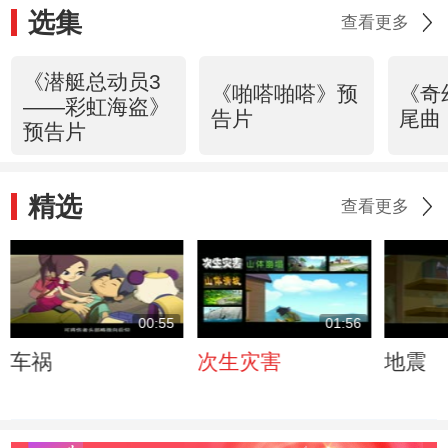
选集
查看更多
《潜艇总动员3
《啪嗒啪嗒》预
《奇
——彩虹海盗》
告片
尾曲
预告片
精选
查看更多
00:55
01:56
车祸
次生灾害
地震