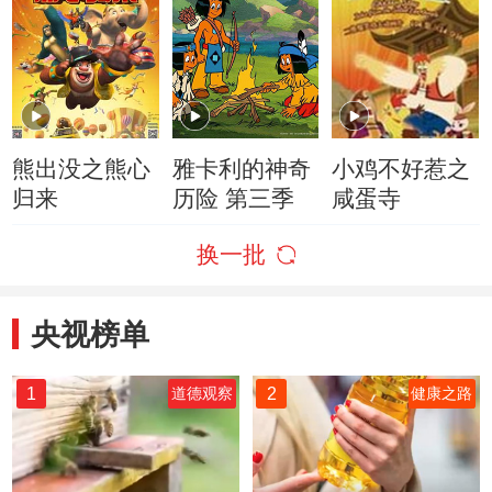
熊出没之熊心
雅卡利的神奇
小鸡不好惹之
归来
历险 第三季
咸蛋寺
换一批
央视榜单
1
2
道德观察
健康之路